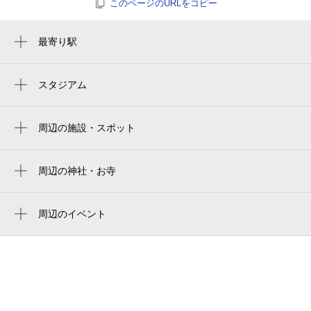
このページのURLをコピー
最寄り駅
押上（スカイツリー前）駅
押上〈スカイツリー前〉駅
スタジアム
两国国技馆
曳舟駅
ryogoku kokugikan national sumo stadium
周辺の施設・スポット
とうきょうスカイツリー駅
変身写真館Metalily
ryogoku kokugikan national sumo arena
京成曳舟駅
t-home
周辺の神社・お寺
東京両国国技館
本所吾妻橋駅
飛木稲荷神社
硝子企画舎
ryogoku kokugikan sumo arena
小村井駅
圓通寺
周辺のイベント
硝子企画舎 プリズムプラス
ソラカラちゃんの期間限定グリーティン
東向島駅
高木神社
株式会社ティーオー
グ
正円寺
プロロジスアーバン東京押上1
流れ星を探して feat. BUMP OF
CHICKEN（フィーチャリング バンプ オ
シルバーハイム押上
ブ チキン）(押上)