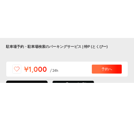
駐車場予約・駐車場検索のパーキングサービス | 特P (とくぴー)
便利な特Pアプリを
¥1,000
予約へ
/
24h
ダウンロードしよう！
ここから「インストール」して、便利な特Pアプリを
公式 X