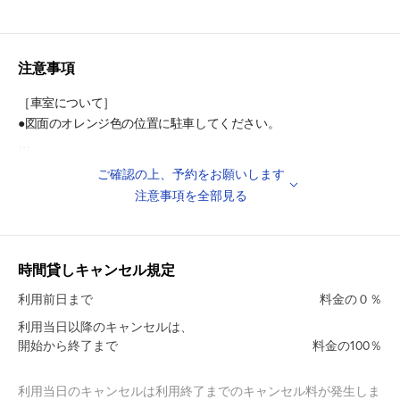
・京成成田スカイアクセス『押上駅（スカイツリー前）』 徒歩
5分
・半蔵門線・浅草線・押上線『押上駅（スカイツリー前）』 徒歩
注意事項
5分
・東武スカイツリーライン『押上駅（スカイツリー前）』 徒歩
［車室について］
5分
●図面のオレンジ色の位置に駐車してください。
・東武スカイツリーライン『曳舟』駅 徒歩
6分
●住宅街の中にありますので、他のお宅とお間違えのないよう掲載
ご確認の上、予約をお願いします
・東武亀戸線『曳舟』駅 徒歩
写真をご確認ください。
注意事項を全部見る
6分
［注意事項］
◎周辺施設
●輪止めがございませんので、お気をつけてご利用くださいませ。
・高木神社 徒歩
時間貸しキャンセル規定
1分
●表記の車室サイズは、駐車可能サイズではございません。
利用前日まで
料金の０％
・東京スカイツリー 徒歩
乗り降りのスペースをご考慮のうえ、ご予約ください。
利用当日以降のキャンセルは、
12分
開始から終了まで
料金の100％
●駐車場内での空ぶかしやアイドリング、駐車場内で騒ぐこと、た
◎周辺教育施設
むろすることは絶対におやめ下さい。
・墨田区立墨田中学校 徒歩
利用当日のキャンセルは利用終了までのキャンセル料が発生しま