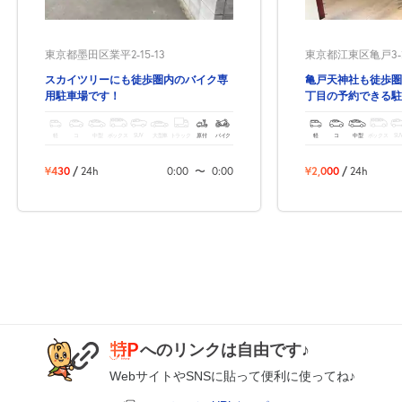
東京都墨田区業平2-15-13
東京都江東区亀戸3-2
スカイツリーにも徒歩圏内のバイク専
亀戸天神社も徒歩圏
用駐車場です！
丁目の予約できる駐
軽
コ
中型
ボックス
SUV
大型車
トラック
原付
バイク
軽
コ
中型
ボックス
SU
¥430
/
24h
0:00
〜
0:00
¥2,000
/
24h
へのリンクは自由です♪
WebサイトやSNSに貼って便利に使ってね♪