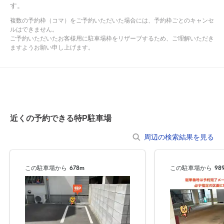
6分
す。
●入出庫の際は歩行者等に十分お気を付けください。
・東京都立本所高等学校 徒歩
複数の予約枠（コマ）をご予約いただいた場合には、予約枠ごとのキャンセ
7分
●不正駐車との誤認防止のため、必ず予約を入れてから敷地内に入
ルはできません。
ご予約いただいたお客様用に駐車場枠をリザーブするため、ご理解いただき
・押上保育園 徒歩
るようお願いします。
ますようお願い申し上げます。
8分
・小梅保育園 徒歩
●サイズ違いでの返金は承っておりませんので、あらかじめ車両サ
9分
イズをご確認の上、ご利用ください。
近くの予約できる特P駐車場
周辺の検索結果を見る
この駐車場から
678m
この駐車場から
98