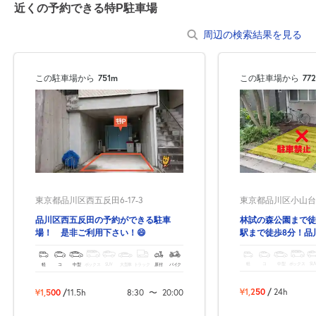
近くの予約できる特P駐車場
周辺の検索結果を見る
この駐車場から
751m
この駐車場から
77
東京都品川区小山台1
東京都品川区西五反田6-17-3
林試の森公園まで徒
品川区西五反田の予約ができる駐車
駅まで徒歩8分！品
場！ 是非ご利用下さい！😄
の予約できる駐車場
軽
コ
中型
ボックス
SU
軽
コ
中型
ボックス
SUV
大型車
トラック
原付
バイク
¥1,250
/
24h
¥1,500
/
11.5h
8:30
〜
20:00