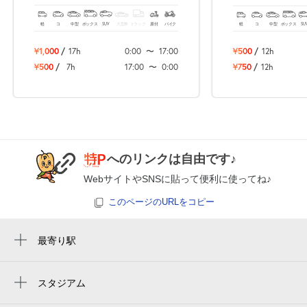
休
8月27日 (木)
スタジアムまでも徒歩圏内！
らココ！！
軽
コ
中型
ボックス
SUV
大型車
トラック
原付
バイク
軽
コ
中型
ボックス
SU
¥1,000
/
17h
0:00
〜
17:00
¥500
/
12h
¥500
/
7h
17:00
〜
0:00
¥750
/
12h
休
8月28日 (金)
0:00～24:00
8月29日 (土)
¥3,120
空き7
へのリンクは自由です♪
WebサイトやSNSに貼って便利に使ってね♪
0:00～24:00
このページのURLをコピー
8月30日 (日)
¥3,120
空き7
最寄り駅
新横浜駅
休
8月31日 (月)
北新横浜駅
スタジアム
日産スタジアム 東ゲート
菊名駅