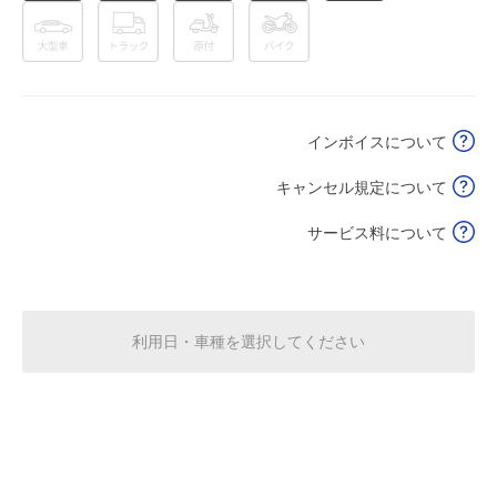
休
8月18日 (火)
休
8月19日 (水)
インボイスについて
キャンセル規定について
休
8月20日 (木)
サービス料について
休
8月21日 (金)
利用日・車種を選択してください
0:00～24:00
8月22日 (土)
¥3,120
満