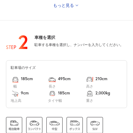
もっと見る
休
8月14日 (金)
2
車種を選択
0:00～24:00
駐車する車種を選択し、ナンバーを入力してください。
8月15日 (土)
¥3,120
STEP
満
駐車場のサイズ
0:00～24:00
8月16日 (日)
¥3,120
185cm
495cm
210cm
満
幅
長さ
高さ
9cm
185cm
2,000kg
地上高
タイヤ幅
重さ
休
8月17日 (月)