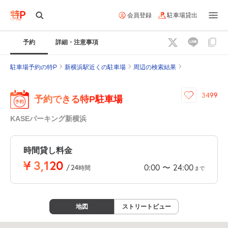
会員登録
駐車場貸出
予約
詳細・注意事項
駐車場予約の特P
新横浜駅近くの駐車場
周辺の検索結果
3499
予約できる特P駐車場
KASEパーキング新横浜
時間貸し料金
¥
3,120
0:00
24:00
〜
/
24
時間
まで
地図
ストリートビュー