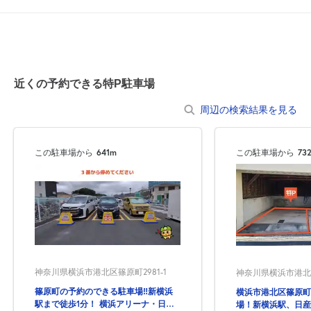
0:00～24:00
8月23日 (日)
¥3,120
空き2
近くの予約できる特P駐車場
休
8月24日 (月)
周辺の検索結果を見る
この駐車場から
641m
この駐車場から
73
休
8月25日 (火)
休
8月26日 (水)
神奈川県横浜市港北区篠原町2981-1
神奈川県横浜市港北区
篠原町の予約のできる駐車場‼新横浜
横浜市港北区篠原町
駅まで徒歩1分！ 横浜アリーナ・日産
場！新横浜駅、日産