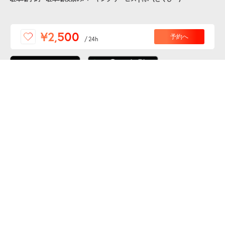
便利な特Pアプリを
¥2,500
予約へ
/
24h
ダウンロードしよう！
ここから「インストール」して、便利な特Pアプリを
公式 X
GETしよう
公式 Facebook
特P
会員・利用規約