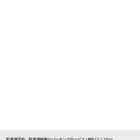
駐車場予約・駐車場検索のパーキングサービス | 特P (とくぴー)