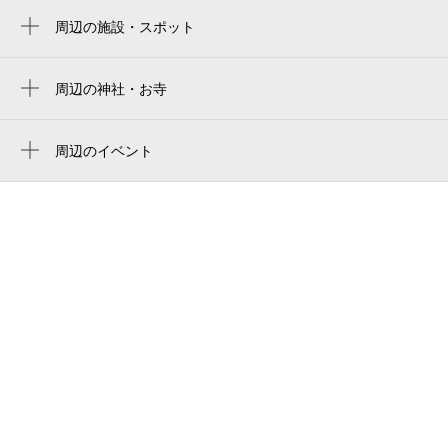
日産スタジアム 南ゲート
周辺の施設・スポット
大倉山駅
ピーアイエフ
休
9月1日 (火)
NISSAN STADIUM
shinyokohama 3-chome park
周辺の神社・お寺
橫濱國際綜合競技場
周辺に神社・お寺が見つかりませんでした。
新横浜3丁目公園
横滨国际综合竞技场
休
周辺のイベント
9月2日 (水)
新横浜自習室
stade nissan
ピングーコラボレーションアフタヌーンテ
新横浜3丁目大ホール
ィー
日产体育场
加瀬の貸し会議室新横浜ホール
第9回スポーツメイトラン新横浜鶴見川ハー
요코하마 국제 종합경기장
休
フマラソン
9月3日 (木)
加瀬の会議室 新横浜ホール
닛산 스타디움
FEELCYCLE LIVE 「LUSTER」 2026（フ
扶桑薬品工業（株）東京第3支店
ィールサイクル ライブ ラスター）
日産スタジアム 西ゲート
（株） エルパ
第99回スポーツメイトラン新横浜鶴見川マ
日産スタジアム
休
9月4日 (金)
ラソン
レンタルオフィスys新横浜
日産スタジアム1fリング通路
第11回UPRUN新横浜鶴見川ハーフマラソ
カナレ電気株式会社 新横浜本社
ン
0:00～24:00
新横浜結婚相談所Allegro《 アレグロ 》