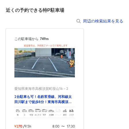
近くの予約できる特P駐車場
周辺の検索結果を見る
この駐車場から
749m
愛知県東海市高横須賀町葭山16－2
2台駐車も可！名鉄常滑線、河和線太
田川駅まで徒歩8分！東海市高横須賀
町葭山の予約できる駐車場！
軽
コ
中型
ボックス
SUV
大型車
トラック
原付
バイク
¥270
/
9.5h
8:00
〜
17:30