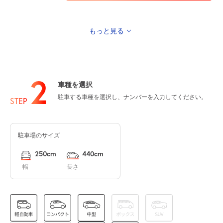
もっと見る
0:00～24:00
8月12日 (水)
¥1,000
空き1
2
車種を選択
0:00～24:00
駐車する車種を選択し、ナンバーを入力してください。
8月13日 (木)
STEP
¥1,000
空き1
駐車場のサイズ
0:00～24:00
8月14日 (金)
¥1,000
250cm
440cm
満
幅
長さ
0:00～24:00
8月15日 (土)
¥1,000
満