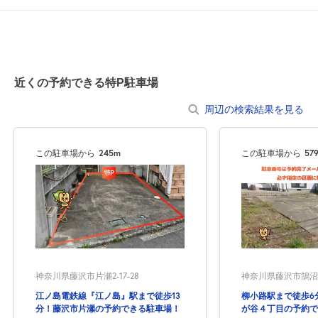
8月20日 (木)
¥1,000
空き1
0:00～24:00
8月21日 (金)
¥1,000
近くの予約できる特P駐車場
空き1
周辺の検索結果を見る
0:00～24:00
8月22日 (土)
¥1,000
この駐車場から
245m
この駐車場から
57
空き1
0:00～24:00
8月23日 (日)
¥1,000
空き1
0:00～24:00
神奈川県藤沢市片瀬2-17-28
神奈川県藤沢市鵠沼藤
8月24日 (月)
¥1,000
江ノ島電鉄線『江ノ島』駅まで徒歩13
柳小路駅まで徒歩6
空き1
分！藤沢市片瀬の予約できる駐車場！
が谷４丁目の予約で