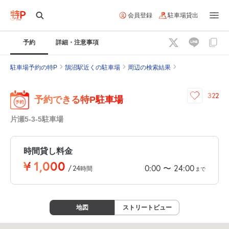
会員登録
駐車場貸出
予約
詳細・注意事項
駐車場予約の特P
鵠沼駅近くの駐車場
周辺の検索結果
322
予約できる特P駐車場
片瀬5-3-5駐車場
時間貸し料金
¥
1,000
0:00
24:00
〜
/
24
時間
まで
地図
ストリートビュー