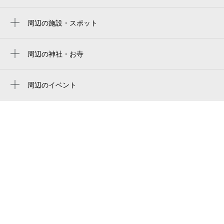
みんなの鳩サブレースタジアム
柳小路駅
空き1
周辺の施設・スポット
目白山下駅
プレジール湘南鵠沼
0:00～24:00
湘南江の島駅
8月30日 (日)
¥1,000
全国仲人連合会藤沢片瀬支部
周辺の神社・お寺
空き1
片瀬山駅
周辺に神社・お寺が見つかりませんでした。
kyリカー 湘南片瀬店
江ノ島駅
周辺のイベント
0:00～24:00
ライオンズマンション片瀬鵠沼
周辺にイベントが見つかりませんでした。
8月31日 (月)
片瀬江ノ島駅
¥1,000
上西原公園
空き1
鵠沼海岸駅
藤沢市立片瀬小学校
石上駅
0:00～24:00
katase elementary school
9月1日 (火)
¥500
本鵠沼駅
空き1
藤が谷公園
腰越駅
ホテル江ノ島アパートメント
0:00～24:00
トゥルーサーフボード
9月2日 (水)
¥500
空き1
藤沢市みらい創造財団 どんぐり児童クラブ