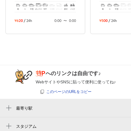
0:00～24:00
軽
コ
中型
ボックス
SUV
大型車
トラック
原付
バイク
軽
コ
中型
ボックス
SU
8月25日 (火)
¥1,000
空き1
¥620
/
24h
0:00
〜
0:00
¥500
/
24h
0:00～24:00
8月26日 (水)
¥1,000
空き1
0:00～24:00
8月27日 (木)
¥1,000
へのリンクは自由です♪
空き1
WebサイトやSNSに貼って便利に使ってね♪
このページのURLをコピー
0:00～24:00
8月28日 (金)
¥1,000
空き1
最寄り駅
鵠沼駅
0:00～24:00
湘南海岸公園駅
スタジアム
8月29日 (土)
¥1,000