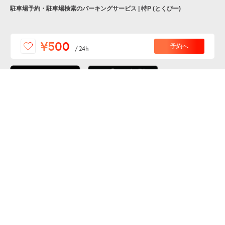
駐車場予約・駐車場検索のパーキングサービス | 特P (とくぴー)
便利な特Pアプリを
¥500
予約へ
/
24h
ダウンロードしよう！
ここから「インストール」して、便利な特Pアプリを
公式 X
GETしよう
公式 Facebook
特P