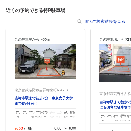
近くの予約できる特P駐車場
周辺の検索結果を見る
この駐車場から
450m
この駐車場から
72
東京都武蔵野市吉祥寺東町1-20-13
東京都武蔵野市吉祥寺
吉祥寺駅まで徒歩9分！東京女子大学
吉祥寺駅まで徒歩9
まで徒歩8分！
にも便利な駐車場です
軽
コ
中型
ボックス
SUV
大型車
トラック
原付
バイク
軽
コ
中型
ボックス
SU
¥250
/
8h
0:00
〜
8:00