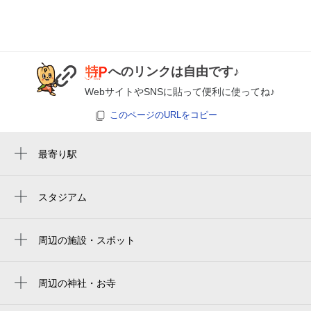
¥1,870
8月28日 (金)
¥1,120
空き1
満
0:00～12:00
12:00～24:00
8月29日 (土)
へのリンクは自由です♪
¥1,120
¥1,870
空き1
空き1
WebサイトやSNSに貼って便利に使ってね♪
このページのURLをコピー
0:00～12:00
12:00～24:00
8月30日 (日)
¥1,120
¥1,870
最寄り駅
空き1
空き1
本郷三丁目駅
水道橋駅
0:00～12:00
12:00～24:00
スタジアム
8月31日 (月)
¥1,120
¥1,870
tokyo dome
春日駅
空き1
空き1
东京巨蛋
周辺の施設・スポット
後楽園駅
ヴェラハイツ本郷
도쿄 돔
0:00～12:00
12:00～24:00
御茶ノ水駅
9月1日 (火)
¥900
¥1,500
マック・フォト・サービス
周辺の神社・お寺
東京ドーム
湯島駅
空き1
空き1
三河稲荷神社
読売センター 湯島