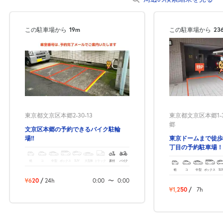
0:00～12:00
12:00～24:00
8月24日 (月)
¥1,120
¥1,870
この駐車場から
19m
この駐車場から
23
空き1
空き1
0:00～12:00
12:00～24:00
8月25日 (火)
¥1,120
¥1,870
空き1
空き1
12:00～24:00
0:00～12:00
東京都文京区本郷2-30-13
東京都文京区本郷1-
¥1,870
8月26日 (水)
¥1,120
郷
文京区本郷の予約できるバイク駐輪
空き1
満
場‼
東京ドームまで徒歩
丁目の予約駐車場！
軽
コ
中型
ボックス
SUV
大型車
トラック
原付
バイク
0:00～12:00
12:00～24:00
軽
コ
中型
ボックス
SU
8月27日 (木)
¥1,120
¥1,870
¥620
/
24h
0:00
〜
0:00
空き1
空き1
¥1,250
/
7h
12:00～24:00
0:00～12:00