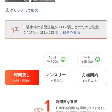
クリックして拡大
※駐車場の前面道路が300㎝弱ほどのためご注意
ください。運転に自信
...
続きをみる
1ヶ月
1ヶ月
¥47,000
¥45,000
時間貸し
マンスリー
月極契約
時間・日単位
1ヶ月単位
6ヶ月以上
1
利用日を選択
駐車する利用日を選択してください。
STEP