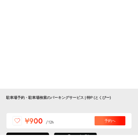
駐車場予約・駐車場検索のパーキングサービス | 特P (とくぴー)
便利な特Pアプリを
¥900
予約へ
/
12h
ダウンロードしよう！