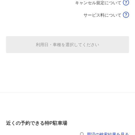
8月19日 (水)
¥1,120
¥1,870
キャンセル規定について
空き1
空き1
サービス料について
12:00～24:00
0:00～12:00
¥1,870
8月20日 (木)
¥1,120
空き1
満
利用日・車種を選択してください
12:00～24:00
0:00～12:00
¥4,000
8月21日 (金)
¥1,120
空き1
満
0:00～12:00
休
8月22日 (土)
¥1,120
空き1
0:00～12:00
12:00～24:00
8月23日 (日)
¥1,120
¥4,000
近くの予約できる特P駐車場
空き1
空き1
周辺の検索結果を見る