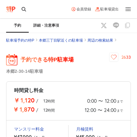
会員登録
駐車場貸出
予約
詳細・注意事項
駐車場予約の特P
本郷三丁目駅近くの駐車場
周辺の検索結果
2633
予約できる特P駐車場
本郷2-30-14駐車場
時間貸し料金
¥
1,120
0:00
12:00
〜
/
12
時間
まで
¥
1,870
12:00
24:00
〜
/
12
時間
まで
マンスリー料金
月極賃料
¥47,000
¥45,000