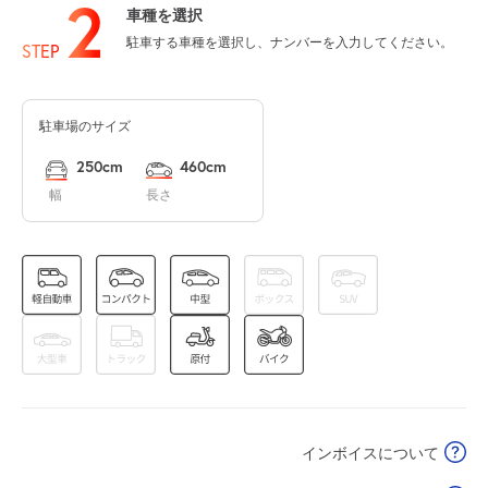
2
車種を選択
12:00～24:00
0:00～12:00
駐車する車種を選択し、ナンバーを入力してください。
STEP
¥5,000
8月15日 (土)
¥1,120
空き1
満
駐車場のサイズ
12:00～24:00
0:00～12:00
¥5,000
8月16日 (日)
¥1,120
250cm
460cm
空き1
満
幅
長さ
0:00～12:00
12:00～24:00
8月17日 (月)
¥1,120
¥1,870
空き1
空き1
12:00～24:00
0:00～12:00
¥4,000
8月18日 (火)
¥1,120
空き1
満
インボイスについて
0:00～12:00
12:00～24:00