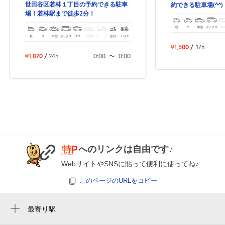
世田谷区若林１丁目の予約できる駐車
約できる駐車場(^^)
場！若林駅まで徒歩2分！
0:00～24:00
軽
コ
中型
ボックス
SU
8月27日 (木)
¥370
軽
コ
中型
ボックス
SUV
大型車
トラック
原付
バイク
空き5
¥1,500
/
17h
¥1,870
/
24h
0:00
〜
0:00
0:00～24:00
8月28日 (金)
¥370
空き5
0:00～24:00
8月29日 (土)
¥370
空き5
へのリンクは自由です♪
WebサイトやSNSに貼って便利に使ってね♪
0:00～24:00
このページのURLをコピー
8月30日 (日)
¥370
空き5
最寄り駅
若林駅
0:00～24:00