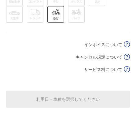
0:00～24:00
8月18日 (火)
¥370
空き5
インボイスについて
0:00～24:00
8月19日 (水)
¥370
キャンセル規定について
空き5
サービス料について
0:00～24:00
8月20日 (木)
¥370
空き5
利用日・車種を選択してください
0:00～24:00
8月21日 (金)
¥370
空き5
0:00～24:00