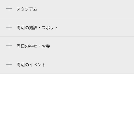
8月31日 (月)
¥370
松陰神社前駅
スタジアム
空き5
駒沢オリンピック公園総合運動場
西太子堂駅
国立代々木競技場 第二体育館
周辺の施設・スポット
0:00～24:00
世田谷駅
杉山塾
9月1日 (火)
¥300
三軒茶屋駅
空き5
モトランド世田谷店
周辺の神社・お寺
梅ヶ丘駅
稲荷神社
居酒屋 かどっこ
0:00～24:00
世田谷代田駅
9月2日 (水)
¥300
周辺のイベント
しまんちゅパーラーポータマン
宮川彬良のせたがや音楽研究所 #「ひらが
空き5
上町駅
atrio
な？メロディ？ 言葉で遊ぼうウンジャラ
豪徳寺駅
ゲ！」
0:00～24:00
若林house
9月3日 (木)
宮の坂駅
¥300
l'atelier wakabayashi ラトリエ wakabayashi
空き5
山下駅
世田谷若林四郵便局
0:00～24:00
若林稲荷神社
9月4日 (金)
¥300
空き5
kaguya