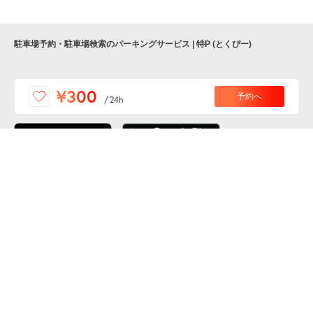
駐車場予約・駐車場検索のパーキングサービス | 特P (とくぴー)
便利な特Pアプリを
¥300
予約へ
/
24h
ダウンロードしよう！
ここから「インストール」して、便利な特Pアプリを
公式 X
GETしよう
公式 Facebook