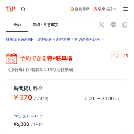
会員登録
駐車場貸出
予約
詳細・注意事項
駐車場予約の特P
若林駅近くの駐車場
周辺の検索結果
85
予約できる特P駐車場
《原付専用》若林5-4-13付近駐車場
時間貸し料金
¥
370
0:00
24:00
〜
/
24
時間
まで
マンスリー料金
¥6,000
/ 1ヶ月