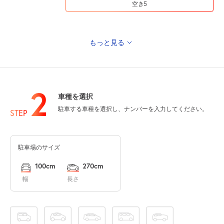
空き5
もっと見る
0:00～24:00
8月14日 (金)
¥370
空き5
2
車種を選択
0:00～24:00
駐車する車種を選択し、ナンバーを入力してください。
8月15日 (土)
STEP
¥370
空き4
駐車場のサイズ
0:00～24:00
8月16日 (日)
¥370
100cm
270cm
空き5
幅
長さ
0:00～24:00
8月17日 (月)
¥370
空き5