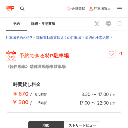
会員登録
駐車場貸出
予約
詳細・注意事項
駐車場予約の特P
瑞穂運動場東駅近くの駐車場
周辺の検索結果
71
予約できる特P駐車場
《軽自動車》瑞穂運動場東駐車場
時間貸し料金
¥
870
8:30
17:00
〜
/
8.5
時間
まで
¥
500
17:00
22:00
〜
/
5
時間
まで
地図
ストリートビュー