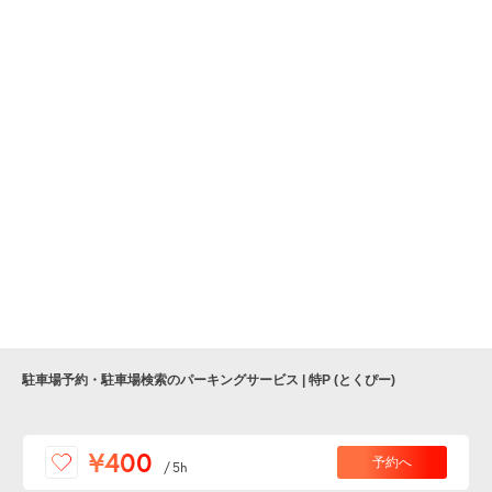
駐車場予約・駐車場検索のパーキングサービス | 特P (とくぴー)
便利な特Pアプリを
¥400
予約へ
/
5h
ダウンロードしよう！