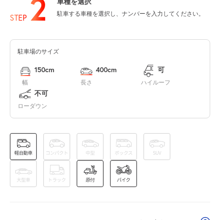
2
車種を選択
駐車する車種を選択し、ナンバーを入力してください。
休
休
8月15日 (土)
STEP
駐車場のサイズ
休
休
8月16日 (日)
150cm
400cm
可
幅
長さ
ハイルーフ
不可
8:30～17:00
17:00～22:00
ローダウン
8月17日 (月)
¥870
¥500
空き1
空き1
8:30～17:00
17:00～22:00
8月18日 (火)
¥870
¥500
空き1
空き1
8:30～17:00
17:00～22:00
8月19日 (水)
¥870
¥500