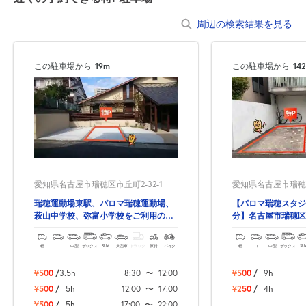
8:30～17:00
17:00～22:00
8月24日 (月)
¥870
¥500
周辺の検索結果を見る
空き1
空き1
この駐車場から
19m
この駐車場から
14
8:30～17:00
17:00～22:00
8月25日 (火)
¥870
¥500
空き1
空き1
8:30～17:00
17:00～22:00
8月26日 (水)
¥870
¥500
空き1
空き1
愛知県名古屋市瑞穂区市丘町2-32-1
愛知県名古屋市瑞穂区
瑞穂運動場東駅、パロマ瑞穂運動場、
【パロマ瑞穂スタジ
8:30～17:00
17:00～22:00
萩山中学校、弥富小学校をご利用の際
分】名古屋市瑞穂区
8月27日 (木)
¥870
¥500
は、是非ご予約ください。
約できる駐車場！
空き1
空き1
軽
コ
中型
ボックス
SUV
大型車
トラック
原付
バイク
軽
コ
中型
ボックス
SU
¥500
/
3.5h
8:30
〜
12:00
¥500
/
9h
8:30～17:00
17:00～22:00
8月28日 (金)
¥500
/
5h
12:00
〜
17:00
¥250
/
4h
¥870
¥500
¥500
/
5h
17:00
〜
22:00
空き1
空き1