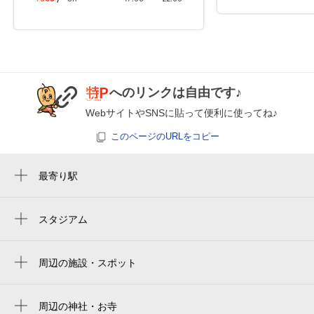
休
休
8月29日 (土)
へのリンクは自由です♪
WebサイトやSNSに貼って便利に使ってね♪
休
休
8月30日 (日)
このページのURLをコピー
最寄り駅
8:30～17:00
17:00～22:00
瑞穂運動場東駅
8月31日 (月)
¥870
¥500
空き1
空き1
新瑞橋駅
スタジアム
paloma mizuho stadium
瑞穂運動場西駅
8:30～17:00
17:00～22:00
paloma mizuho rugby stadium
9月1日 (火)
¥700
¥400
周辺の施設・スポット
総合リハビリセンター駅
田辺通6
空き1
空き1
桜本町駅
瑞穂運動場管理事務所
周辺の神社・お寺