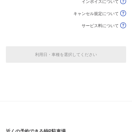
インボイスについて
空き1
空き1
キャンセル規定について
8:30～17:00
17:00～22:00
8月20日 (木)
¥870
¥500
サービス料について
空き1
空き1
8:30～17:00
17:00～22:00
8月21日 (金)
¥870
¥500
利用日・車種を選択してください
空き1
空き1
休
休
8月22日 (土)
休
休
8月23日 (日)
近くの予約できる特P駐車場