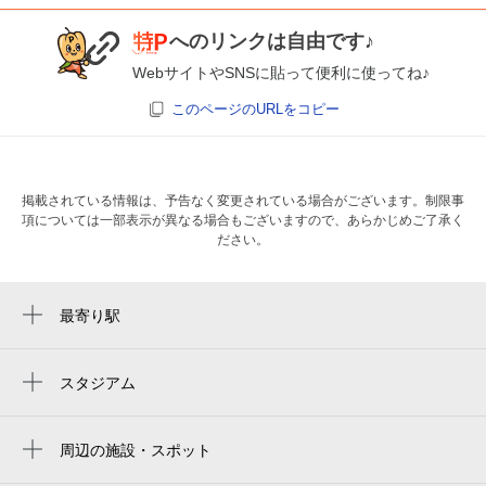
へのリンクは自由です♪
WebサイトやSNSに貼って便利に使ってね♪
このページのURLをコピー
掲載されている情報は、予告なく変更されている場合がございます。制限事
項については一部表示が異なる場合もございますので、あらかじめご了承く
ださい。
最寄り駅
観光通り駅
思案橋駅
スタジアム
長崎スタジアムシティ
西浜町駅
ピース・スタジアム connected by softbank
周辺の施設・スポット
賑橋駅
元祖茶碗むし 吉宗 本店
peace stadium connected by softbank