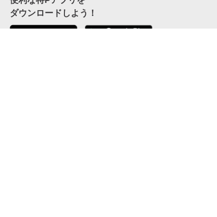
便利な特Pアプリを
ダウンロードしよう！
ここから「インストール」して、便利な特Pアプリを
公式 X
GETしよう
公式 Facebook
特P
会員・利用規約
特定商取引法について
プライバシーポリシー