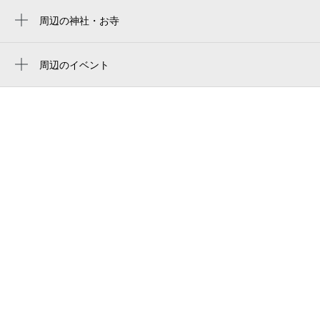
築町駅
元祖茶碗むし 吉宗（よっそう） 浜町本店
周辺の神社・お寺
正覚寺下駅
周辺に神社・お寺が見つかりませんでした。
仲見世8番街
公会堂前駅
周辺のイベント
浜町くまビル
RED SPIDER 47都道府県60カ所ワンマン
大波止駅
はまのまち整形外科
ツアー 2026 in 長崎
出島駅
カフェ オリンピック
中島川夏風情～長崎夜市
市民病院前駅
エミナルクリニック 長崎院
精霊流し
桜町駅
ドコモショップ浜町アーケード店
中国盆会
五島町駅
浜屋百貨店
長崎セントラル劇場
cinema central セントラル劇場
長崎セントラル劇場