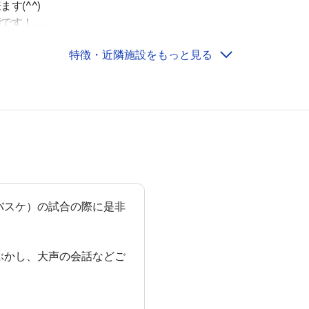
す(^^)
能です！
特徴・近隣施設をもっと見る
高校』 徒歩9分
産業展示館 徒歩7分
園 徒歩9分
館 徒歩10分
ーナ宇都宮） 徒歩10分
バスケ）の試合の際に是非
等学校 徒歩4分
学校 徒歩7分
育園 徒歩12分
ぶかし、大声の会話などご
学校 徒歩12分
徒歩14分
。