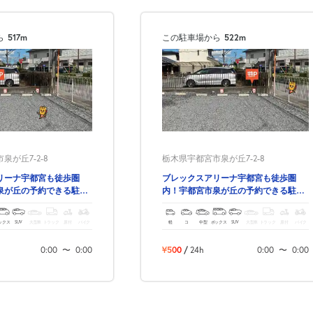
ら
517m
この駐車場から
522m
泉が丘7-2-8
栃木県宇都宮市泉が丘7-2-8
リーナ宇都宮も徒歩圏
ブレックスアリーナ宇都宮も徒歩圏
泉が丘の予約できる駐車
内！宇都宮市泉が丘の予約できる駐車
場！
ックス
SUV
大型車
トラック
原付
バイク
軽
コ
中型
ボックス
SUV
大型車
トラック
原付
バイク
0:00
〜
0:00
¥500
/
24h
0:00
〜
0:00