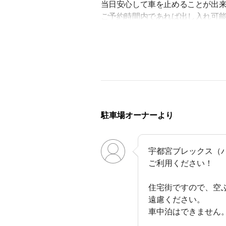
当日安心して車を止めることが出来ま
ご予約時間内であれば出し入れ可
◇公共交通機関
・関東自動車バス『白楊
◎周辺施設
・マロニエプラザ栃木県立宇都宮
・宇都宮駅東公
・宇都宮市立東図書
駐車場オーナーより
・宇都宮市体育館（ブレックスアリ
◎周辺教育施設
宇都宮ブレックス（
・栃木県立宇都宮白楊高
ご利用ください！
・宇都宮市立泉が丘中
・宇都宮市立泉が丘保
住宅街ですので、空
・宇都宮市立泉が丘小
遠慮ください。
・今泉保育園 
車中泊はできません