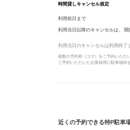
時間貸しキャンセル規定
●駐車場内での空ぶかしやアイドリ
利用前日まで
●入出庫の際は歩行者等に十分お気
利用当日以降のキャンセルは、
開
●不正駐車との誤認防止のため、
利用当日のキャンセルは利用終了
●サイズ違いでの返金は承っており
複数の予約枠（コマ）をご予約いただ
ご予約いただいたお客様用に駐車場枠
近くの予約できる特P駐車