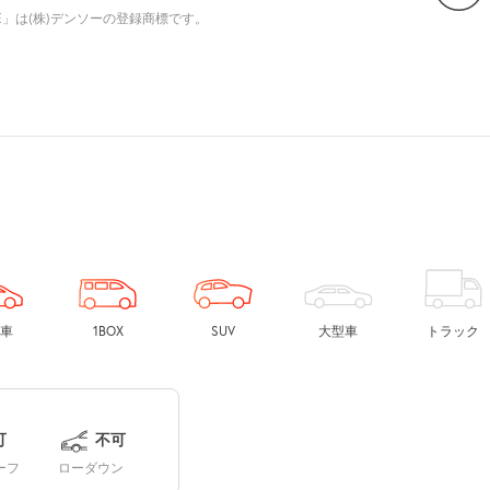
E」は(株)デンソーの登録商標です。
車
1BOX
SUV
大型車
トラック
可
不可
ーフ
ローダウン