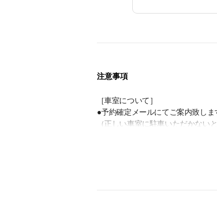
注意事項
［車室について］
●予約確定メールにてご案内致しま
（正しい車室に駐車いただかない
●ご利用可能車室には、特P駐車場
い。
［注意事項］
●契約者専用駐車場になりますので
●輪止めがございませんので、お気