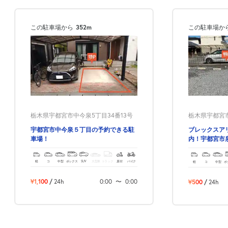
この駐車場から
352m
この駐車場か
栃木県宇都宮市中今泉5丁目34番13号
栃木県宇都宮市
宇都宮市中今泉５丁目の予約できる駐
ブレックスア
車場！
内！宇都宮市
場！
軽
コ
中型
ボックス
SUV
大型車
トラック
原付
バイク
軽
コ
中型
ボ
¥1,100
/
24h
0:00
〜
0:00
¥500
/
24h