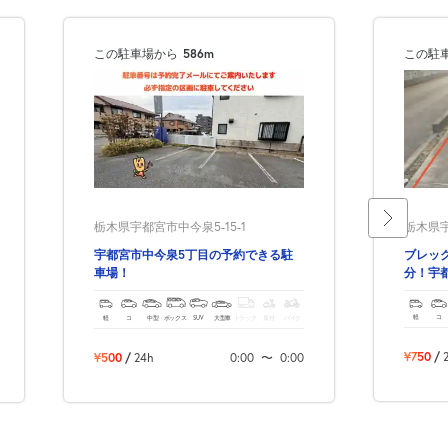
この駐車場から
586m
この駐
栃木県宇
栃木県宇都宮市中今泉5-15-1
ブレッ
宇都宮市中今泉5丁目の予約できる駐
分！宇
車場！
る駐車
軽
コ
軽
コ
中型
ボックス
SUV
大型車
トラック
原付
バイク
¥750
/
¥500
/
24h
0:00
〜
0:00