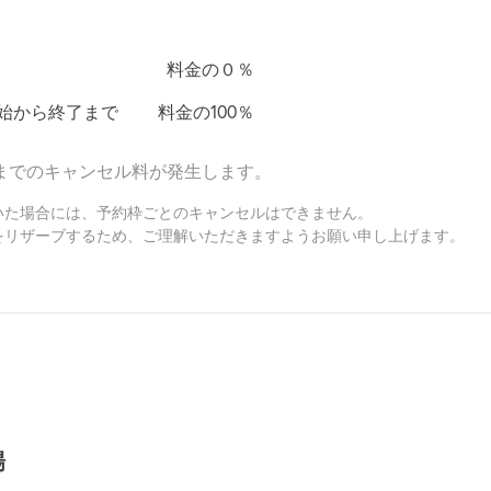
ング、駐車場内で騒ぐこと、たむろすることは絶対におやめ下さ
料金の０％
を付けください。
始から終了まで
料金の100％
必ず予約を入れてから敷地内に入るようお願いします。
までのキャンセル料が発生します。
ませんので、あらかじめ車両サイズをご確認の上、ご利用くださ
いた場合には、予約枠ごとのキャンセルはできません。
をリザーブするため、ご理解いただきますようお願い申し上げます。
場