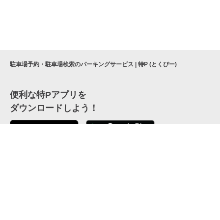
駐車場予約・駐車場検索のパーキングサービス | 特P (とくぴー)
便利な特Pアプリを
ダウンロードしよう！
ここから「インストール」して、便利な特Pアプリを
公式 X
GETしよう