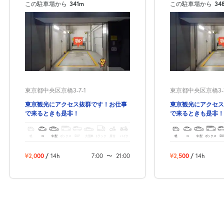
この駐車場から
341m
この駐車場から
34
東京都中央区京橋3-7-1
東京都中央区京橋3-7
東京観光にアクセス抜群です！お仕事
東京観光にアクセス
で来るときも是非！
で来るときも是非！
軽
コ
中型
ボックス
SUV
大型車
トラック
原付
バイク
軽
コ
中型
ボックス
SU
¥2,000
/
14h
7:00
〜
21:00
¥2,500
/
14h