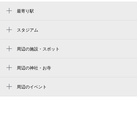
最寄り駅
京橋駅
宝町駅
スタジアム
两国国技馆
日本橋駅
ryogoku kokugikan national sumo stadium
周辺の施設・スポット
東京駅
北大路 八重洲茶寮
ryogoku kokugikan national sumo arena
銀座一丁目駅
㈱エフアンドエム
周辺の神社・お寺
東京両国国技館
有楽町駅
周辺に神社・お寺が見つかりませんでした。
becos（株式会社kazaana）
ryogoku kokugikan sumo arena
八丁堀駅
周辺のイベント
ebike tokyo（イーバイク東京）zoomer-e(ズ
東京巨蛋
細田守の原点/展（東京）
二重橋前駅
ーマーe)、cub-e(カブe)、dax-e(ダックスe)電
動バイク販売
tokyo dome
OZ cafe（オズ カフェ）
茅場町駅
京王プレッソイン東京駅八重洲
东京巨蛋
YAESU KIDS EXPO（ヤエス キッズ エ
大手町駅
キスポ） 2026 ダイナソーラボ
ベストブライダルリゾート 東京グランドサ
도쿄 돔
三越前駅
ロン
MARUNOUCHI SUMMER FEST
東京ドーム