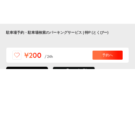
9月6日 (日)
¥200
月極契約中
駐車場予約・駐車場検索のパーキングサービス | 特P (とくぴー)
便利な特Pアプリを
¥200
予約へ
/
24h
ダウンロードしよう！
ここから「インストール」して、便利な特Pアプリを
公式 X
GETしよう
公式 Facebook