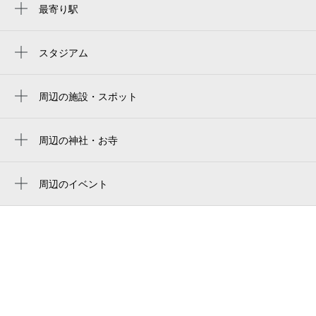
最寄り駅
0:00～24:00
町田駅
8月24日 (月)
¥250
月極契約中
古淵駅
スタジアム
町田中央公園 サン町田旭体育館
0:00～24:00
8月25日 (火)
¥250
周辺の施設・スポット
森のルピナスハイム
月極契約中
相模原鵜野森郵便局
周辺の神社・お寺
0:00～24:00
住吉神社
あーとふぉと・ちくま
8月26日 (水)
¥250
周辺のイベント
月極契約中
相模原汚物処理場
0歳からのオーケストラコンサート
森野住吉神社
0:00～24:00
35mmフィルム映画上映会
8月27日 (木)
柏木第１公園
¥250
第21回まちだバレエフェスティバル
月極契約中
相模原市鵜野森運動場
ねこ★ねこ映画上映会「ドキュメンタリー
アトムクリンサービス
映画 100万回生きたねこ」
0:00～24:00
8月28日 (金)
¥250
柏木第２公園
真夏のまちだ アートを浴びる日 アート×