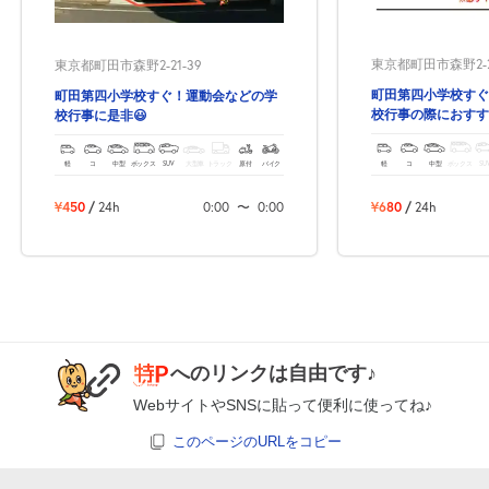
月極契約中
0:00～24:00
東京都町田市森野2-23
東京都町田市森野2-21-39
8月20日 (木)
¥250
町田第四小学校すぐ
町田第四小学校すぐ！運動会などの学
月極契約中
校行事の際におすす
校行事に是非😃
軽
コ
中型
ボックス
SU
軽
コ
中型
ボックス
SUV
大型車
トラック
原付
バイク
0:00～24:00
8月21日 (金)
¥250
¥680
/
24h
¥450
/
24h
0:00
〜
0:00
月極契約中
0:00～24:00
8月22日 (土)
¥250
月極契約中
へのリンクは自由です♪
0:00～24:00
WebサイトやSNSに貼って便利に使ってね♪
8月23日 (日)
¥250
このページのURLをコピー
月極契約中