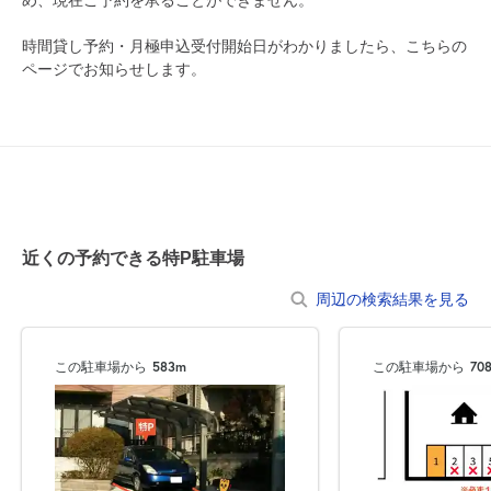
8月15日 (土)
¥250
時間貸し予約・月極申込受付開始日がわかりましたら、こちらの
月極契約中
ページでお知らせします。
0:00～24:00
8月16日 (日)
¥250
月極契約中
0:00～24:00
8月17日 (月)
¥250
近くの予約できる特P駐車場
月極契約中
周辺の検索結果を見る
0:00～24:00
8月18日 (火)
¥250
この駐車場から
583m
この駐車場から
70
月極契約中
0:00～24:00
8月19日 (水)
¥250