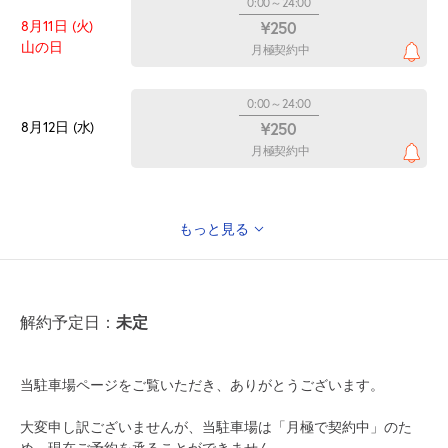
0:00～24:00
8月11日 (火)
¥250
山の日
月極契約中
0:00～24:00
8月12日 (水)
¥250
月極契約中
もっと見る
0:00～24:00
8月13日 (木)
¥250
月極契約中
解約予定日：
未定
0:00～24:00
8月14日 (金)
¥250
当駐車場ページをご覧いただき、ありがとうございます。
月極契約中
大変申し訳ございませんが、当駐車場は「月極で契約中」のた
め、現在ご予約を承ることができません。
0:00～24:00