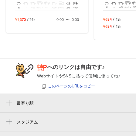
軽
コ
中型
ボックス
SU
軽
コ
中型
ボックス
SUV
大型車
トラック
原付
バイク
¥624
/
12h
¥1,370
/
24h
0:00
〜
0:00
¥624
/
12h
へのリンクは自由です♪
WebサイトやSNSに貼って便利に使ってね♪
このページのURLをコピー
最寄り駅
雑色駅
糀谷駅
スタジアム
fujitsu stadium kawasaki
京急蒲田駅