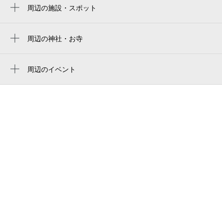
周辺の施設・スポット
蒲田駅
東京ガラス工芸研究所
六郷土手駅
みどり作業所
周辺の神社・お寺
熊野神社
大田区立東六郷小学校
周辺のイベント
帝都三信交通（株）
周辺にイベントが見つかりませんでした。
ぞうしきこどもクリニック
ファミリーマート 仲六郷二丁目店
東六郷二丁目児童公園
kase
六郷集会室
大田区子ども家庭支援センター六郷
ふぐ居酒や おお田
東六郷一丁目公園