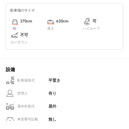
駐車場のサイズ
270cm
630cm
可
幅
長さ
ハイルーフ
不可
ローダウン
設備
平置き
駐車場形式
有り
管理人
屋外
屋内外形式
無し
車室番号記載