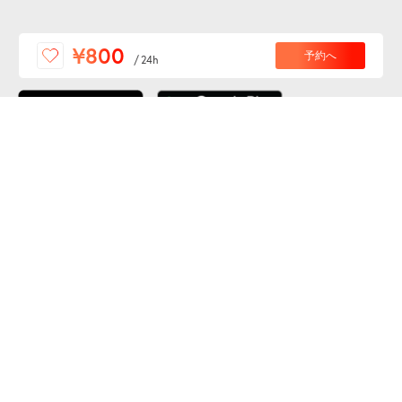
便利な特Pアプリを
¥800
予約へ
/
24h
ダウンロードしよう！
ここから「インストール」して、便利な特Pアプリを
公式 X
GETしよう
公式 Facebook
特P
会員・利用規約