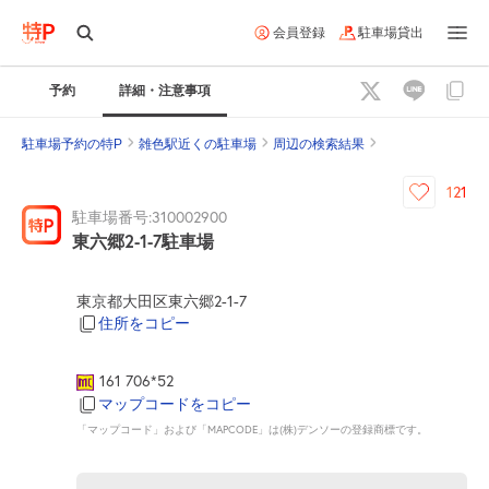
会員登録
駐車場貸出
予約
詳細・注意事項
駐車場予約の特P
雑色駅近くの駐車場
周辺の検索結果
121
駐車場番号:310002900
東六郷2-1-7駐車場
東京都大田区東六郷2-1-7
住所をコピー
161 706*52
マップコードをコピー
「マップコード」および「MAPCODE」は(株)デンソーの登録商標です。