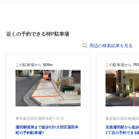
近くの予約できる特P駐車場
周辺の検索結果を見る
この駐車場から
509m
この駐車場から
79
東京都大田区南蒲田2-
東京都大田区蒲田本町1-12-12
京急蒲田駅から徒歩
蒲田郵便局まで徒歩5分!大田区蒲田本
2丁目の予約できる
町の予約駐車場!!