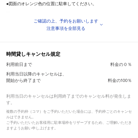
●図面のオレンジ色の位置に駐車してください。
・東六郷小学校 徒歩1分
・東六郷保育園 徒歩3分
［注意事項］
・仲六郷小学校 徒歩4分
ご確認の上、予約をお願いします
●駐車場内での空ぶかしやアイドリング、駐車場内で騒ぐこと、
・いずも保育園 徒歩5分
注意事項を全部見る
たむろすることは絶対におやめ下さい。
・仲六郷保育園 徒歩6分
・大田年金事務所 徒歩8分
●出入庫の際は歩行者等に十分お気を付けください。
・光輪幼稚園 徒歩9分
時間貸しキャンセル規定
・長生学園 徒歩10分
●不正駐車との誤認防止のため、必ず予約を入れてから敷地内に入
・八幡神社 徒歩10分
利用前日まで
料金の０％
るようお願いします。
・出雲小学校 徒歩10分
利用当日以降のキャンセルは、
・新宿小学校 徒歩11分
開始から終了まで
料金の100％
●サイズ違いでの返金は承っておりませんので、あらかじめ
・蒲田高等学校 徒歩12分
車両サイズをご確認の上、ご利用ください。
・六郷中学校 徒歩12分
利用当日のキャンセルは利用終了までのキャンセル料が発生しま
・六郷小学校 徒歩12分
す。
●輪止めがございませんので、お気をつけてご利用くださいませ。
・南六郷小学校 徒歩12分
・高畑保育園 徒歩13分
複数の予約枠（コマ）をご予約いただいた場合には、予約枠ごとのキャンセ
ルはできません。
ご予約いただいたお客様用に駐車場枠をリザーブするため、ご理解いただき
ますようお願い申し上げます。