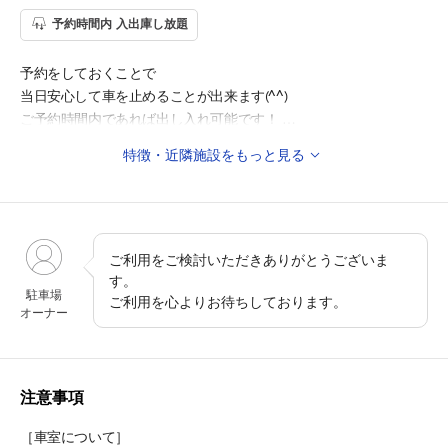
予約時間内 入出庫し放題
予約をしておくことで
当日安心して車を止めることが出来ます(^^)
ご予約時間内であれば出し入れ可能です！
特徴・近隣施設をもっと見る
◇公共交通機関
・京急本線『雑色』駅 徒歩6分
◎周辺施設
・八雲神社 徒歩10分
ご利用をご検討いただきありがとうございま
・八幡神社 徒歩10分
す。
駐車場
ご利用を心よりお待ちしております。
・妙泉寺 徒歩11分
オーナー
・萩中神社 徒歩13分
・六郷図書館 徒歩14分
・六郷神社 徒歩15分
・大田区民ホール・アプリコ 徒歩17分
注意事項
［車室について］
◎周辺教育施設