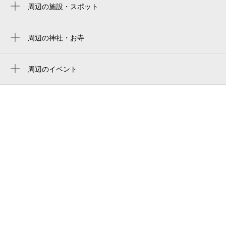
周辺の施設・スポット
竹瓦小路アーケード
Uno DROP
周辺の神社・お寺
波止場神社
（有）井筒屋鮮魚店
周辺のイベント
Takegawara Onsen
Growing Up Summer 2026
竹瓦温泉
秋葉の湯
平野資料館
ゲストハウスAKIBA
長寿荘
ゆめタウン別府
秋葉通り
別府 rikyu