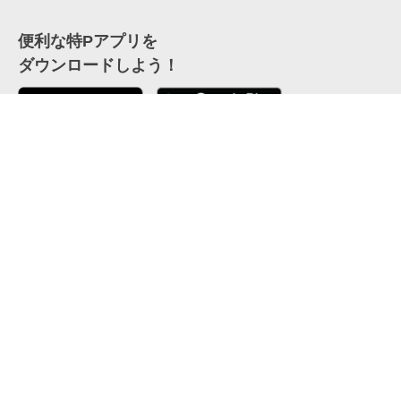
便利な特Pアプリを
ダウンロードしよう！
ここから「インストール」して、便利な特Pアプリを
公式 X
GETしよう
公式 Facebook
特P
会員・利用規約