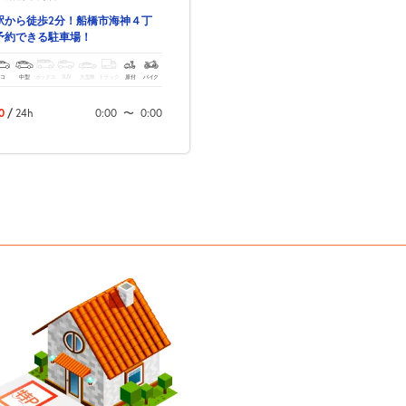
駅から徒歩2分！船橋市海神４丁
予約できる駐車場！
コ
中型
ボックス
SUV
大型車
トラック
原付
バイク
0
/
24h
0:00
〜
0:00