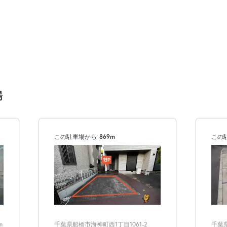
場
この駐車場から
869m
この
n
千葉県
千葉県船橋市海神町西1丁目1061-2