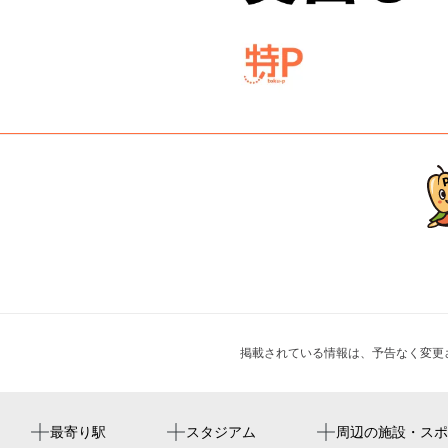
掲載されている情報は、予告なく変更
海神駅
lala arena tokyo-bay
広告企画カノープス
周辺に神社・お寺が見つかりませんでした。
周辺にイベントが見つかりませんでした。
最寄り駅
スタジアム
周辺の施設・スポ