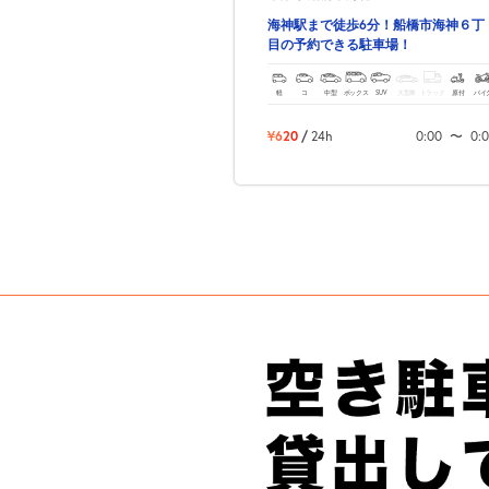
海神駅まで徒歩6分！船橋市海神６丁
目の予約できる駐車場！
軽
コ
中型
ボックス
SUV
大型車
トラック
原付
バイ
¥620
/
24h
0:00
〜
0: