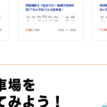
海神
西船橋駅まで徒歩15分！船橋市海神町
目の
西1丁目の予約できる駐車場！
ク
軽
軽
コ
中型
ボックス
SUV
大型車
トラック
原付
バイク
00
¥1,25
¥750
/
24h
0:00
〜
0:00