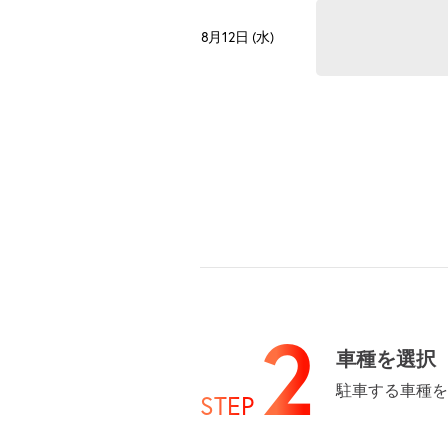
8月12日 (水)
8月13日 (木)
8月14日 (金)
2
車種を選択
駐車する車種を
STEP
8月15日 (土)