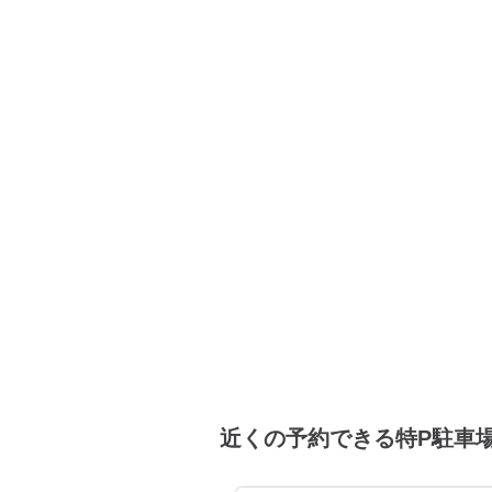
8月20日 (木)
8月21日 (金)
8月22日 (土)
8月23日 (日)
近くの予約できる特P駐車
8月24日 (月)