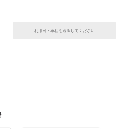
¥500
空き1
8:00～18:00
¥500
利用日・車種を選択してください
空き1
休
休
8:00～18:00
場
¥500
空き1