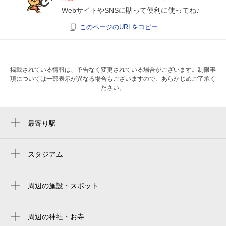
WebサイトやSNSに貼って便利に使ってね♪
このページのURLをコピー
掲載されている情報は、予告なく変更されている場合がございます。制限事
項については一部表示が異なる場合もございますので、あらかじめご了承く
ださい。
最寄り駅
なんば駅
大阪難波駅
スタジアム
Kyocera Dome Osaka
難波駅
京セラドーム大阪
周辺の施設・スポット
ＪＲ難波駅
タケダビル
大阪京瓷巨蛋
近鉄日本橋駅
福永クリニック
周辺の神社・お寺
京瓷大阪巨蛋
日本橋駅