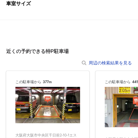
車室サイズ
近くの予約できる特P駐車場
周辺の検索結果を見る
この駐車場から
377m
この駐車場から
44
大阪府大阪市中央区千日前2-10-1エス