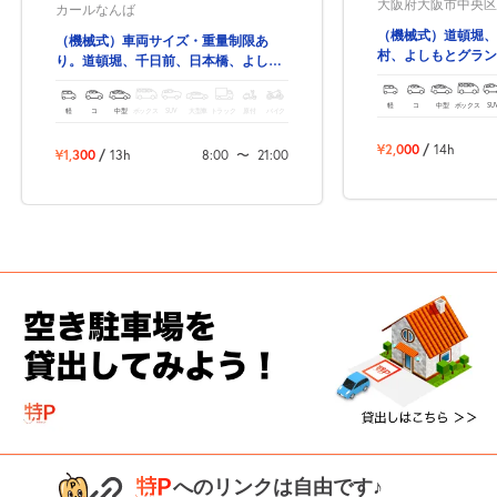
大阪府大阪市中央区西
カールなんば
（機械式）道頓堀、
（機械式）車両サイズ・重量制限あ
村、よしもとグラン
り。道頓堀、千日前、日本橋、よしも
圏内！
とグランド花月 全て徒歩圏内！
軽
コ
中型
ボックス
SU
軽
コ
中型
ボックス
SUV
大型車
トラック
原付
バイク
¥2,000
/
14h
¥1,300
/
13h
8:00
〜
21:00
へのリンクは自由です♪