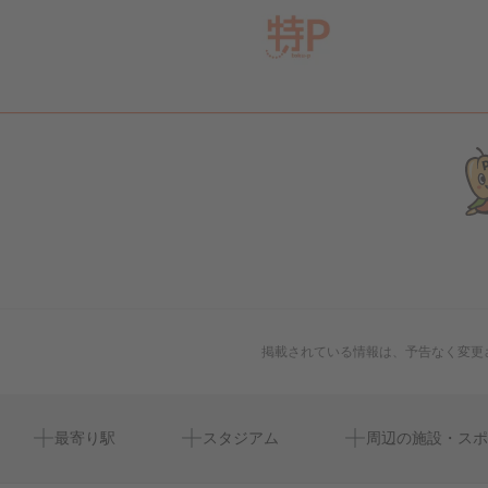
掲載されている情報は、予告なく変更
安食駅
周辺にスタジアムが見つかりませんでした。
前新田第３号児童公園
駒形神社
周辺にイベントが見つかりませんでした。
最寄り駅
スタジアム
周辺の施設・スポ
安食駅前郵便局