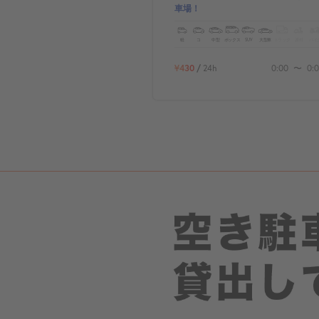
車場！
軽
コ
中型
ボックス
SUV
大型車
トラック
原付
バイ
¥430
/
24h
0:00
〜
0: