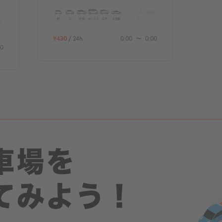
軽
コ
中型
ボックス
SUV
大型車
トラック
原付
バイク
ク
¥430
/
24h
0:00
〜
0:00
00