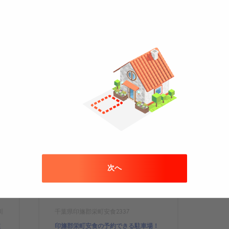
場
この駐車場から
753m
次へ
川
千葉県印旛郡栄町安食2337
駐
印旛郡栄町安食の予約できる駐車場！