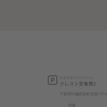
駐車場番号:305198760
クレスト安食第2
千葉県印旛郡栄町安食1-11-1
12台