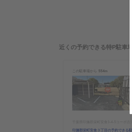
近くの予約できる特P駐車
この駐車場から
554m
千葉県印旛郡栄町安食3-4-5コーポ古
印旛郡栄町安食３丁目の予約できる