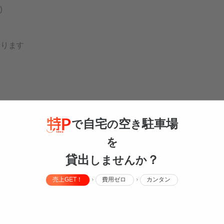
)
なります
為、パーキング情報のお問い合わせに関しては、ご案内を控えさせて頂い
すのでご了承ください。
自宅
空
駐車場
で
の
き
を
貸出
？
しませんか
売上GET！
費用ゼロ
カンタン