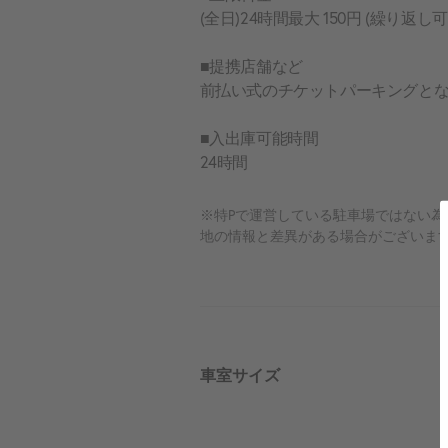
(全日)24時間最大 150円 (繰り返し可
■提携店舗など
前払い式のチケットパーキングと
■入出庫可能時間
24時間
※特Pで運営している駐車場ではない
地の情報と差異がある場合がございま
車室サイズ