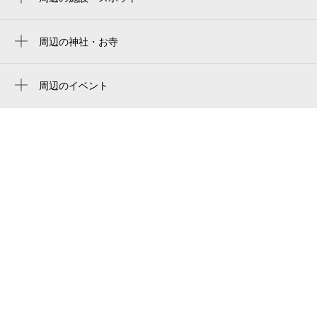
dainenbutsu-ji
yanmar hanasaka stadium
ライフ平野西脇店
周辺の神社・お寺
yodoko sakura stadium
大念佛寺
ピクチャーワークス
蓮華定院
周辺のイベント
平野大念仏寺前郵便局
周辺にイベントが見つかりませんでした。
大念仏寺
大念仏乳児院
梁松院
大念仏寺母子寮
永福寺
いちょうベビーセンター
大融寺
ニシキ写真館
元六
大阪市立平野西小学校
串カツ 武田
平野西ネットワーク委員会