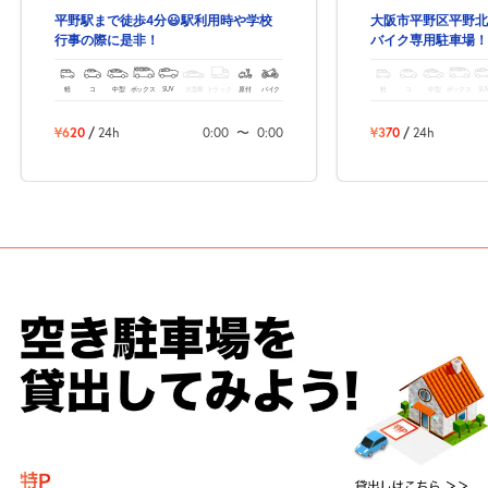
平野駅まで徒歩4分😃駅利用時や学校
大阪市平野区平野北
行事の際に是非！
バイク専用駐車場！
分!
軽
コ
中型
ボックス
SUV
大型車
トラック
原付
バイク
軽
コ
中型
ボックス
SU
¥620
/
24h
0:00
〜
0:00
¥370
/
24h