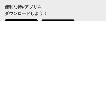
便利な特Pアプリを
ダウンロードしよう！
ここから「インストール」して、便利な特Pアプリを
公式 X
GETしよう
公式 Facebook
特P
会員・利用規約
特定商取引法について