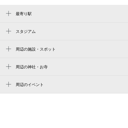
最寄り駅
喜連瓜破駅
平野駅
スタジアム
yanmar stadium nagai
針中野駅
ヨドコウ桜スタジアム
周辺の施設・スポット
駒川中野駅
アルファジャパンフォトスタジオ
yanmar hanasaka stadium
矢田駅
老人憩の家安住荘
周辺の神社・お寺
yodoko sakura stadium
周辺に神社・お寺が見つかりませんでした。
兆香大阪相互葬祭（大阪市）
周辺のイベント
大阪内環状線
男女共同参画セミナー『“男らしさ”にとらわ
喜連北第二
れない生き方』
電々公社平野電報電話局
平野西公園（児）
市立加美ユ－スセンタ－