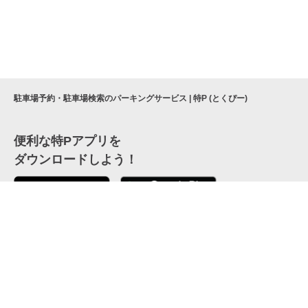
駐車場予約・駐車場検索のパーキングサービス | 特P (とくぴー)
便利な特Pアプリを
ダウンロードしよう！
ここから「インストール」して、便利な特Pアプリを
公式 X
GETしよう