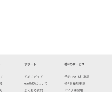
ー
サポート
特Pのサービス
て
初めてガイド
予約できる駐車場
る
earthIDについて
特P月極駐車場
り
よくある質問
バイク練習場
ロード
お問い合わせ
リンク・素材