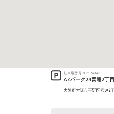
駐車場番号:305194047
AZパーク24喜連2丁
大阪府大阪市平野区喜連2丁