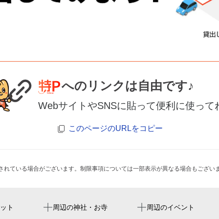
へのリンクは自由です♪
WebサイトやSNSに貼って便利に使って
このページのURLをコピー
されている場合がございます。制限事項については一部表示が異なる場合もござい
西九条駅
京瓷大阪巨蛋
大阪府福島府税事務所
ット
周辺の神社・お寺
周辺のイベント