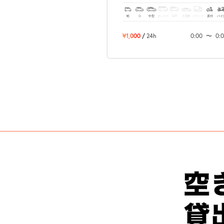
軽
コ
中型
ボックス
SUV
大型車
トラック
原付
バイ
¥1,000
/
24h
0:00
〜
0: