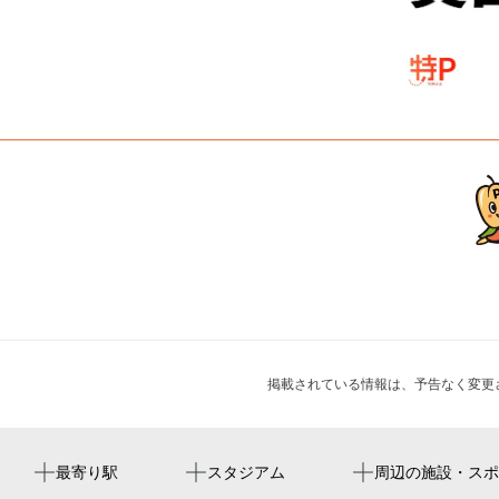
掲載されている情報は、予告なく変更
玉川駅
大阪京瓷巨蛋
ツェット野田店
西光寺
周辺にイベントが見つかりませんでした。
最寄り駅
スタジアム
周辺の施設・スポ