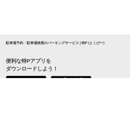
駐車場予約・駐車場検索のパーキングサービス | 特P (とくぴー)
便利な特Pアプリを
ダウンロードしよう！
ここから「インストール」して、便利な特Pアプリを
公式 X