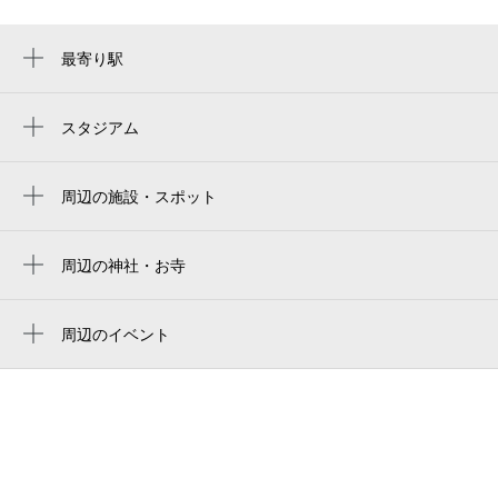
最寄り駅
西武新宿駅
新宿西口駅
スタジアム
国立競技場 千駄ヶ谷門
新大久保駅
国立競技場 中央門
周辺の施設・スポット
大久保駅
HOTEL Bon
新国立竞技场
東新宿駅
レンタルスペースとまと
周辺の神社・お寺
japan national stadium
西新宿駅
しあわせ薬師如来
k-pop bar insta
estádio nacional do japão
新宿三丁目駅
長光寺（新宿しあわせ薬師）
周辺のイベント
夜職賃貸 東京店
國立競技場
怪談モノ語り
新宿駅
長光寺
麺屋こころ新宿歌舞伎町店
国立スタジアム
Sanrio characters Exhibition Hotel
新線新宿駅
長光寺
エルグランジュテ新宿
Floria Tokyo （サンリオ キャラクター
mufg stadium
都庁前駅
ズ エキシビジョン ホテルフローリア
北向観音菩薩
新宿永谷ホール
トーキョー）
mufgスタジアム（国立競技場）
新宿御苑前駅