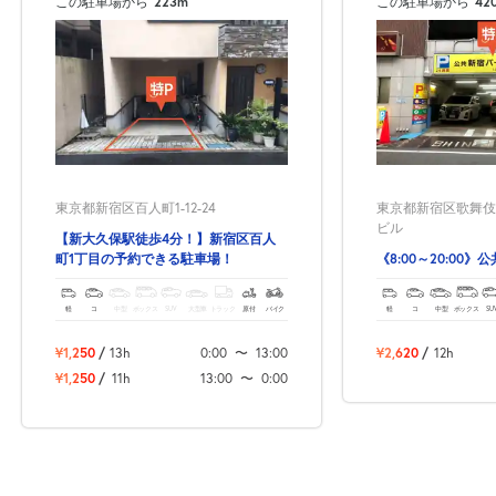
この駐車場から
223m
この駐車場から
42
東京都新宿区百人町1-12-24
東京都新宿区歌舞伎町
ビル
【新大久保駅徒歩4分！】新宿区百人
町1丁目の予約できる駐車場！
《8:00～20:00
軽
コ
中型
ボックス
SUV
大型車
トラック
原付
バイク
軽
コ
中型
ボックス
SU
¥1,250
/
13h
0:00
〜
13:00
¥2,620
/
12h
¥1,250
/
11h
13:00
〜
0:00