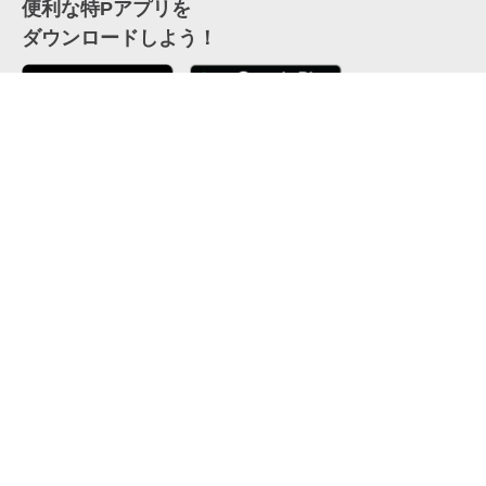
便利な特Pアプリを
ダウンロードしよう！
ここから「インストール」して、便利な特Pアプリを
公式 X
GETしよう
公式 Facebook
特P
会員・利用規約
特定商取引法について
プライバシーポリシー