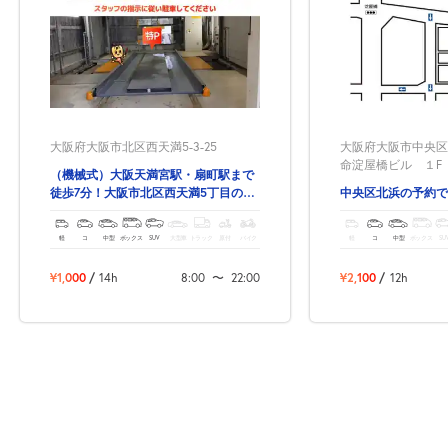
大阪府大阪市北区西天満5-3-25
大阪府大阪市中央区北
命淀屋橋ビル １F
（機械式）大阪天満宮駅・扇町駅まで
徒歩7分！大阪市北区西天満5丁目の予
中央区北浜の予約で
約駐車場！
軽
コ
中型
ボックス
SUV
大型車
トラック
原付
バイク
軽
コ
中型
ボックス
SU
¥1,000
/
14h
8:00
〜
22:00
¥2,100
/
12h