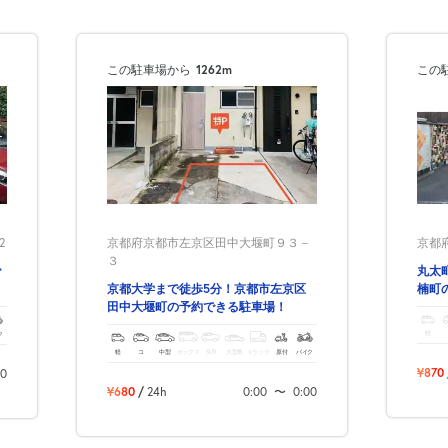
次へ
この駐車場から
1262m
この
京都府
2
京都府京都市左京区田中大堰町９３－
３
丸太
で
楠町
京都大学まで徒歩5分！京都市左京区
田中大堰町の予約できる駐車場！
軽
ク
軽
コ
中型
ボックス
SUV
大型車
トラック
原付
バイク
¥870
00
¥680
/
24h
0:00
〜
0:00