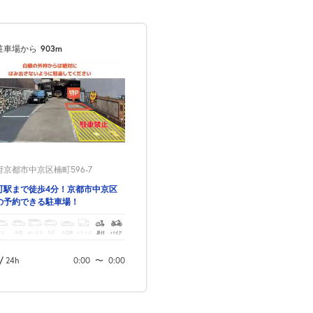
駐車場から
903m
京都市中京区楠町596-7
町駅まで徒歩4分！京都市中京区
の予約できる駐車場！
コ
中型
ボックス
SUV
大型車
トラック
原付
バイク
/
24h
0:00
〜
0:00