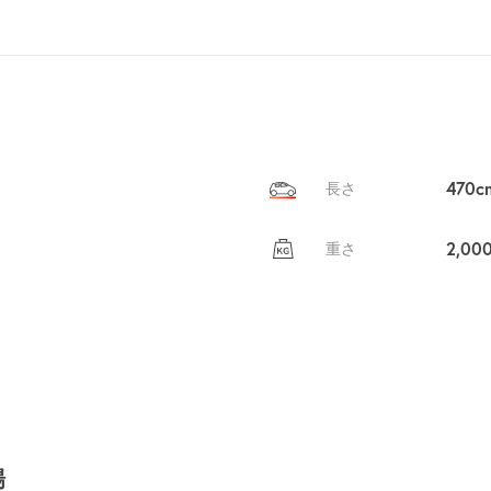
貸出
？
しませんか
売上GET！
費用ゼロ
カンタン
470c
長さ
2,00
重さ
場