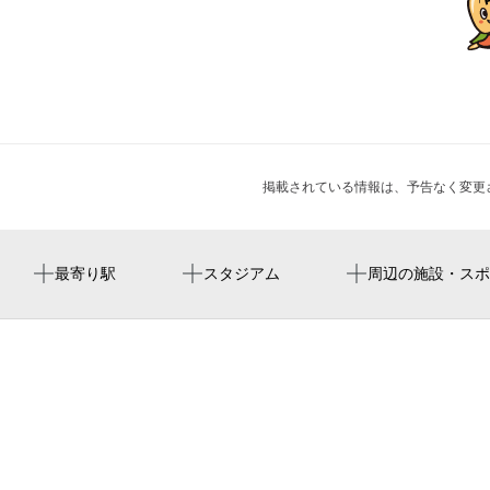
掲載されている情報は、予告なく変更
神宮丸太町駅
周辺にスタジアムが見つかりませんでした。
京都國學院
円通寺
大柳憲一個展「Countless Count / 数えきれないほどの
最寄り駅
スタジアム
周辺の施設・スポ
数」
京都市役所前駅
お菓子工房 sampo
護浄院
三条駅
大澤事務所
烏丸御池駅
京都地方法務局
東山駅
京都府立鴨沂高等学校
荒神口