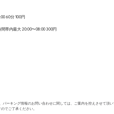
:00 60分 100円
時間帯内最大 20:00〜08:00 300円
自宅
空
駐車場
で
の
き
為、パーキング情報のお問い合わせに関しては、ご案内を控えさせて頂い
すのでご了承ください。
を