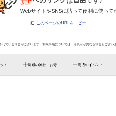
へのリンクは自由です♪
WebサイトやSNSに貼って便利に使って
このページのURLをコピー
されている場合がございます。制限事項については一部表示が異なる場合もござい
丸太町駅
pint
ット
周辺の神社・お寺
周辺のイベント
護浄院（清荒神）
出町柳駅
ととや - Zero Waste Mark
三条京阪駅
stay sakura kyoto 御苑東
Stay SAKURA 京都 御
今出川駅
河原町通 & 荒神口通
荒神口通