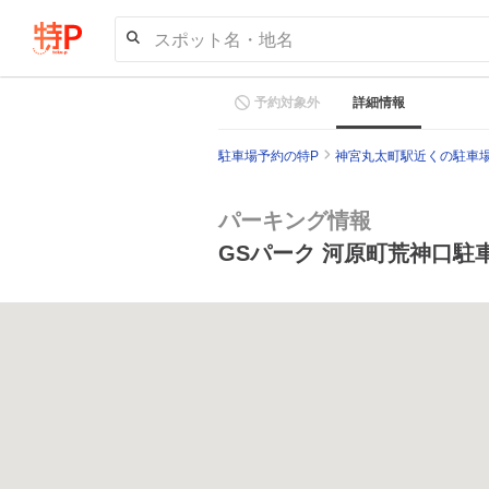
スポット名・地名
予約対象外
詳細情報
駐車場予約の特P
神宮丸太町駅近くの駐車
パーキング情報
GSパーク 河原町荒神口駐