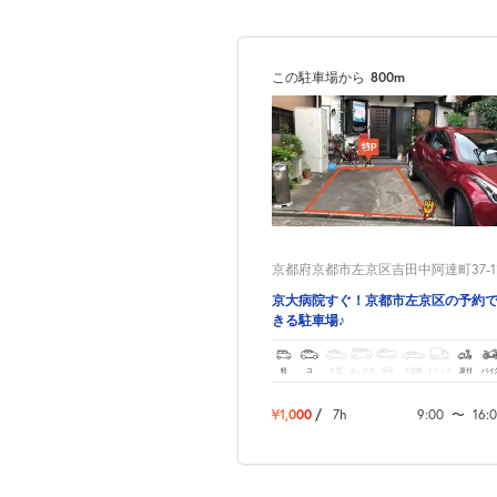
この駐車場から
800m
京都府京都市左京区吉田中阿達町37-1
京大病院すぐ！京都市左京区の予約
きる駐車場♪
軽
コ
中型
ボックス
SUV
大型車
トラック
原付
バイ
¥1,000
/
7h
9:00
〜
16: