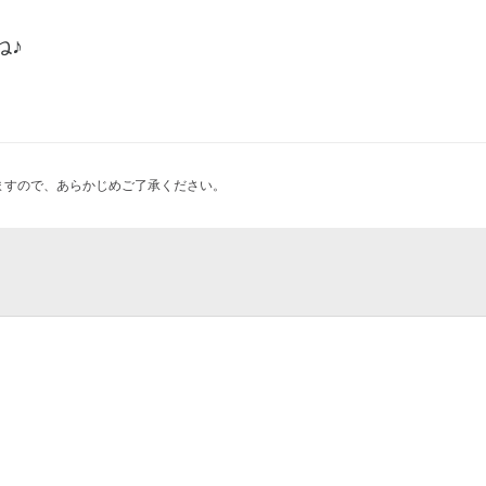
ね♪
ますので、あらかじめご了承ください。
et 斗々屋
苑東