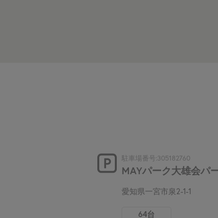
駐車場番号:305182760
MAYパーク大雄会パ
愛知県一宮市泉2-1-1
64台