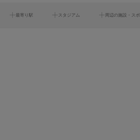
尾張一宮駅
周辺にスタジアムが見つかりませんでした。
citrine ichinomiya
真宗寺
周辺にイベントが見つかりませんでした。
最寄り駅
スタジアム
周辺の施設・スポ
ビジネス旅館若竹
大垣一宮線
一宮泉郵便局
大江川桜まつり
しらとこ