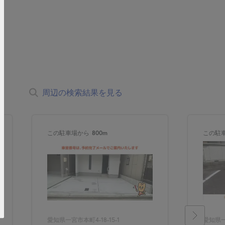
周辺の検索結果を見る
この駐車場から
800m
この駐
愛知県一宮市本町4-18-15-1
愛知県