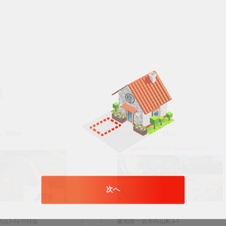
場
ら
452m
この駐車場から
617m
次へ
1-12‐11付近
愛知県一宮市向山町2-1