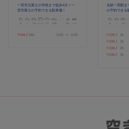
一宮市立富士小学校まで徒歩4分！一
名鉄一宮駅ま
宮市富士の予約できる駐車場！
の予約できる
軽
コ
中型
ボックス
SUV
大型車
トラック
原付
バイク
軽
コ
中型
ボ
¥560
/
24h
0:00
〜
0:00
¥300
/
2h
¥300
/
2h
¥300
/
2h
¥300
/
2h