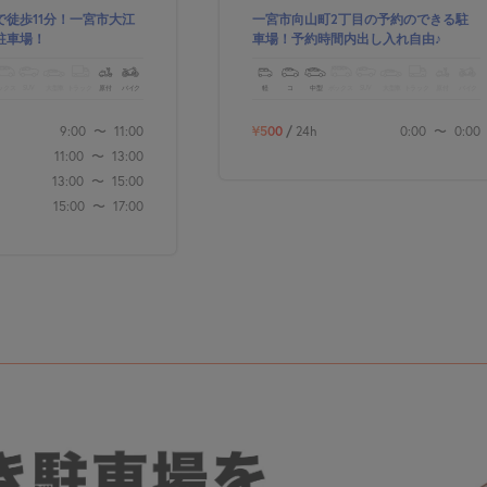
で徒歩11分！一宮市大江
一宮市向山町2丁目の予約のできる駐
駐車場！
車場！予約時間内出し入れ自由♪
ックス
SUV
大型車
トラック
原付
バイク
軽
コ
中型
ボックス
SUV
大型車
トラック
原付
バイク
9:00
〜
11:00
¥500
/
24h
0:00
〜
0:00
11:00
〜
13:00
13:00
〜
15:00
15:00
〜
17:00