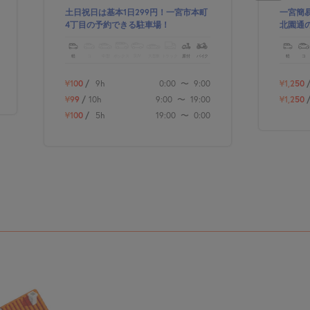
土日祝日は基本1日299円！一宮市本町
一宮簡
4丁目の予約できる駐車場！
北園通
軽
コ
中型
ボックス
SUV
大型車
トラック
原付
バイク
軽
コ
¥100
/
9h
0:00
〜
9:00
¥1,250
¥99
/
10h
9:00
〜
19:00
¥1,250
¥100
/
5h
19:00
〜
0:00