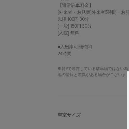
【通常駐車料金】
[外来者・お見舞]外来者5時間・お見
以降 100円 30分
[一般] 150円 30分
[入院] 無料
■入出庫可能時間
24時間
※特Pで運営している駐車場ではない
地の情報と差異がある場合がございま
車室サイズ