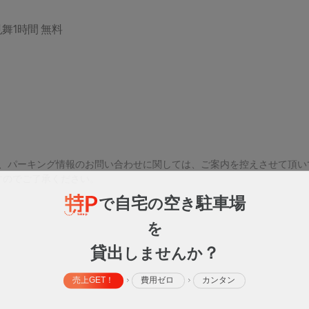
舞1時間 無料
為、パーキング情報のお問い合わせに関しては、ご案内を控えさせて頂い
すのでご了承ください。
自宅
空
駐車場
で
の
き
を
貸出
？
しませんか
売上GET！
費用ゼロ
カンタン