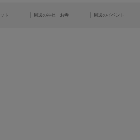
名鉄一宮駅
水月旅館
ット
周辺の神社・お寺
周辺のイベント
小松
スーパービバホーム一宮店
愛知県一宮勤労福祉会館
大雄会 第一病院健診セン
大江川緑道