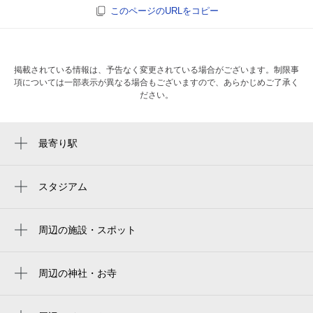
このページのURLをコピー
掲載されている情報は、予告なく変更されている場合がございます。制限事
項については一部表示が異なる場合もございますので、あらかじめご了承く
ださい。
最寄り駅
八景島駅
市大医学部駅
スタジアム
yokosuka stadium
海の公園柴口駅
横須賀スタジアム
周辺の施設・スポット
福浦駅
杉田ゴルフ場
海の公園南口駅
マリンゲート
周辺の神社・お寺
野島公園駅
周辺に神社・お寺が見つかりませんでした。
シーサイドスパ八景島