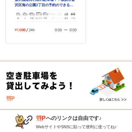
沢区海の公園2丁目の予約のできる駐
車場！
軽
コ
中型
ボックス
SUV
大型車
トラック
原付
バイク
¥1,000
/
24h
0:00
〜
0:00
へのリンクは自由です♪
WebサイトやSNSに貼って便利に使ってね♪