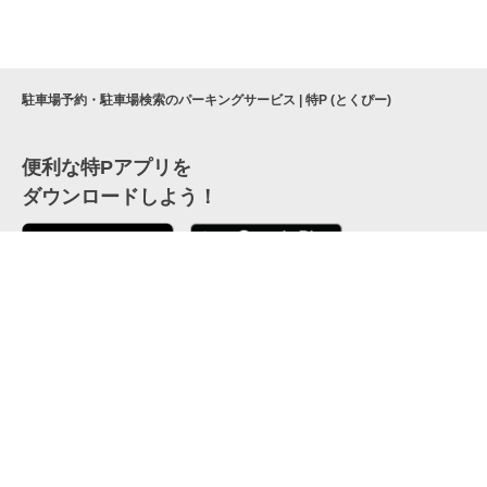
駐車場予約・駐車場検索のパーキングサービス | 特P (とくぴー)
便利な特Pアプリを
ダウンロードしよう！
ここから「インストール」して、便利な特Pアプリを
公式 X
GETしよう
公式 Facebook