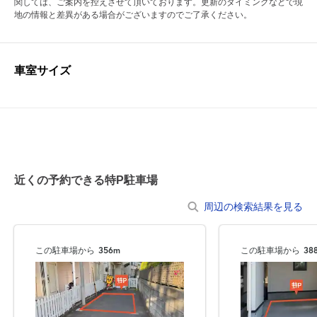
関しては、ご案内を控えさせて頂いております。更新のタイミングなどで現
地の情報と差異がある場合がございますのでご了承ください。
車室サイズ
近くの予約できる特P駐車場
周辺の検索結果を見る
この駐車場から
356m
この駐車場から
38