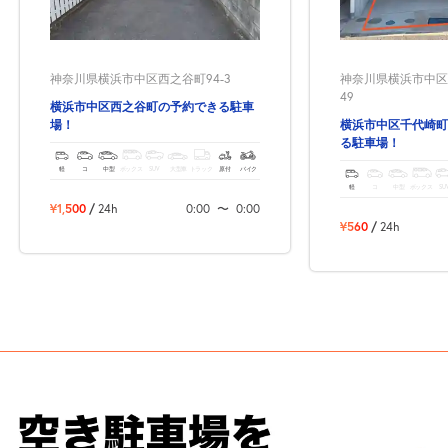
神奈川県横浜市中区西之谷町94-3
神奈川県横浜市中区千
49
横浜市中区西之谷町の予約できる駐車
場！
横浜市中区千代崎町
る駐車場！
軽
コ
中型
ボックス
SUV
大型車
トラック
原付
バイク
軽
コ
中型
ボックス
SU
¥1,500
/
24h
0:00
〜
0:00
¥560
/
24h