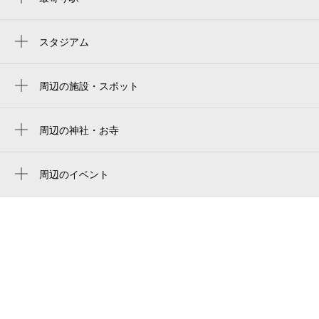
山手駅
元町・中華街駅
スタジアム
横浜スタジアム右ウィング席
石川町駅
yokohama stadium right-field seat
周辺の施設・スポット
本郷町3丁目 まちの防災広場
yokohama stadium
葬儀の高橋
周辺の神社・お寺
横浜スタジアム 3塁側内野席
帝釈大乗教会
日本同盟基督教団 横浜上野町教会
横滨球场
北方皇太神宮
周辺のイベント
フィオーレ
ハマスタ
Ferris Music Festival 2026
皇太神宮
ルネ横浜山手
横浜スタジアム
日本同盟基督教団 横浜上野町教会
喜月堂本店
橫濱棒球場
立正長栄教会
上台市場前
橫濱球場
ヒルママーケットプレイス 本牧店
さ介