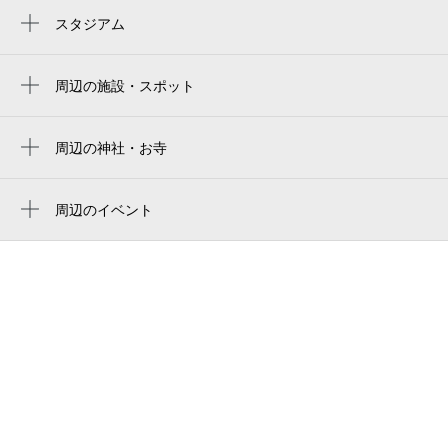
世田谷駅
スタジアム
駒沢オリンピック公園総合運動場
若林駅
周辺の施設・スポット
上町駅
松陰神社前整形外科
宮の坂駅
サミットストア松陰神社前店
周辺の神社・お寺
西太子堂駅
周辺に神社・お寺が見つかりませんでした。
hair salon iwasaki 東京松陰神社店
駒沢大学駅
周辺のイベント
hawaiianrestaurant alohababy（ハワイアンレ
宮川彬良のせたがや音楽研究所 #「ひらが
豪徳寺駅
ストラン・アロハベイビー）
な？メロディ？ 言葉で遊ぼうウンジャラ
山下駅
世田谷若林三郵便局 ATMコーナー
ゲ！」
桜新町駅
baloon lettaバルーンレッタ
世田谷若林三郵便局
桑園ハウス
ルフォン世田谷