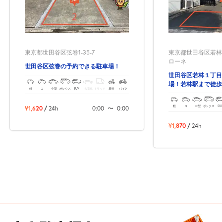
東京都世田谷区若林1
東京都世田谷区弦巻1-35-7
ローネ
世田谷区弦巻の予約できる駐車場！
世田谷区若林１丁目
場！若林駅まで徒歩
軽
コ
中型
ボックス
SUV
大型車
トラック
原付
バイク
軽
コ
中型
ボックス
SU
¥1,620
/
24h
0:00
〜
0:00
¥1,870
/
24h