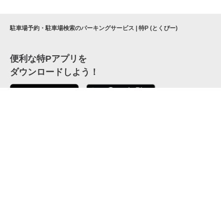
駐車場予約・駐車場検索のパーキングサービス | 特P (とくぴー)
便利な特Pアプリを
ダウンロードしよう！
ここから「インストール」して、便利な特Pアプリを
公式 X
GETしよう
公式 Facebook