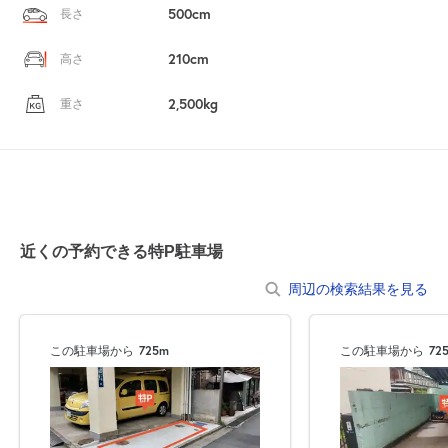
500cm
長さ
210cm
高さ
2,500kg
重さ
近くの予約できる特P駐車場
周辺の検索結果を見る
自宅
空
駐車場
で
の
き
を
貸出
？
しませんか
この駐車場から
725m
この駐車場から
72
売上GET！
費用ゼロ
カンタン