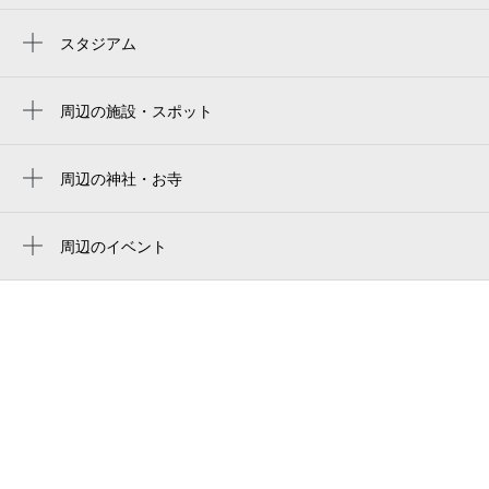
麻布十番駅
スタジアム
秩父宮ラグビー場
六本木駅
prince chichibu memorial rugby stadium
周辺の施設・スポット
乃木坂駅
オパス有栖川テラス&レジデンス
chichibunomiya rugby stadium
白金高輪駅
北条坂
周辺の神社・お寺
明治神宮棒球場
恵比寿駅
阿弥陀寺
藤間流事務所
Meiji Jingu Stadium
表参道駅
天理教 南東分教会
周辺のイベント
ザ・ハウス南麻布
메이지 진구 야구장
白桃が彩るご褒美アフタヌーンティー
六本木一丁目駅
末日聖徒イエス・キリスト教会 日本東京神
旧石丸邸 ガーデンテラス 広尾（garden
meiji jingu baseball stadium
殿
フランス刊行80周年記念 『星の王子さ
terrace hiroo residence ishimaru）
ま 大切なものを探しに空の旅へ』
jingu baseball stadium
tokyo japan temple
ガーデンテラス 広尾（旧石丸助三郎邸）
テーマ展示「型紙 KATAGAMI
明治神宫野球場
日本東京神殿
駐日スイス大使館
Collection」
明治神宮外苑
ヒロタ（株）
国立競技場 外苑門
ＭＧインターナショナルアーツ オブ バ