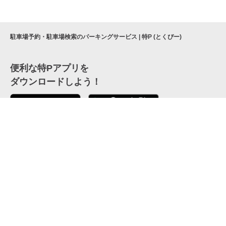
駐車場予約・駐車場検索のパーキングサービス | 特P (とくぴー)
便利な特Pアプリを
ダウンロードしよう！
ここから「インストール」して、便利な特Pアプリを
公式 X
GETしよう
公式 Facebook