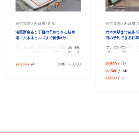
東京都港区西麻布1-8
東京都港区西麻布1-8-15
六本木駅まで徒歩7
港区西麻布１丁目の予約できる駐車
目の予約できる駐車
場！六本木ヒルズまで徒歩6分！
軽
コ
中型
ボックス
SU
軽
コ
中型
ボックス
SUV
大型車
トラック
原付
バイク
¥1,500
/
12h
¥1,250
/
24h
0:00
〜
0:00
¥2,500
/
6h
¥1,500
/
6h
次へ