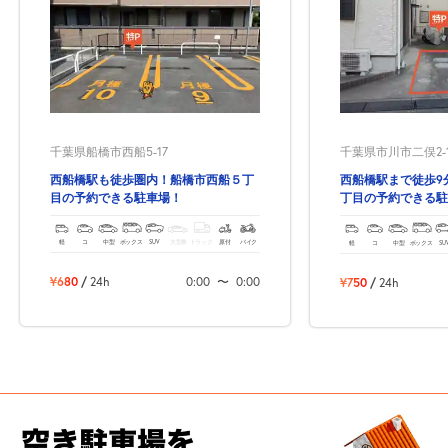
千葉県船橋市西船5-17
千葉県市川市二俣2-14
西船橋駅も徒歩圏内！船橋市西船５丁
西船橋駅まで徒歩9
目の予約できる駐車場！
丁目の予約できる駐
軽
コ
中型
ボックス
SUV
大型車
トラック
原付
バイク
軽
コ
中型
ボックス
SU
¥680
/
24h
0:00
〜
0:00
¥750
/
24h