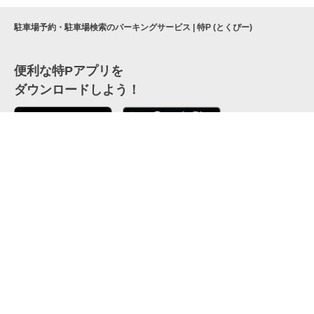
駐車場予約・駐車場検索のパーキングサービス | 特P (とくぴー)
便利な特Pアプリを
ダウンロードしよう！
ここから「インストール」して、便利な特Pアプリを
公式 X
GETしよう
公式 Facebook
特P