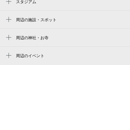
京成西船駅
スタジアム
lala arena tokyo-bay
東中山駅
周辺の施設・スポット
海神駅
サピックス小学部 西船校
京成中山駅
西船耳鼻咽喉医院
周辺の神社・お寺
春日神社
itapan
周辺のイベント
mcdonald's
周辺にイベントが見つかりませんでした。
西船橋駅前郵便局
カラオケ館 西船橋駅前店
葛飾小学校開校の地
西船橋駅北口駅前広場
肉の天山 西船橋店
わせがく高等学校 西船橋キャンパス