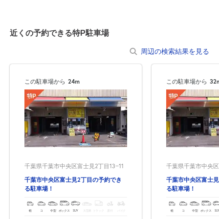
近くの予約できる特P駐車場
周辺の検索結果を見る
この駐車場から
24m
この駐車場から
32
自宅
空
駐車場
で
の
き
を
貸出
？
しませんか
売上GET！
費用ゼロ
カンタン
千葉県千葉市中央区富士見2丁目13−11
千葉県千葉市中央区富
千葉市中央区富士見2丁目の予約でき
千葉市中央区富士見
る駐車場！
る駐車場！
軽
コ
中型
ボックス
SUV
大型車
トラック
原付
バイク
軽
コ
中型
ボックス
SU