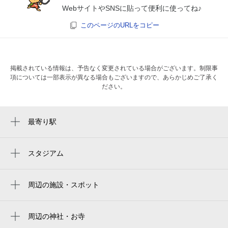
WebサイトやSNSに貼って便利に使ってね♪
このページのURLをコピー
掲載されている情報は、予告なく変更されている場合がございます。制限事
項については一部表示が異なる場合もございますので、あらかじめご了承く
ださい。
最寄り駅
葭川公園駅
千葉中央駅
スタジアム
周辺にスタジアムが見つかりませんでした。
栄町駅
周辺の施設・スポット
京成千葉駅
千葉県千葉中央警察署千葉駅前警察官派出
千葉駅
所
周辺の神社・お寺
県庁前駅
デザートスノー千葉
周辺に神社・お寺が見つかりませんでした。