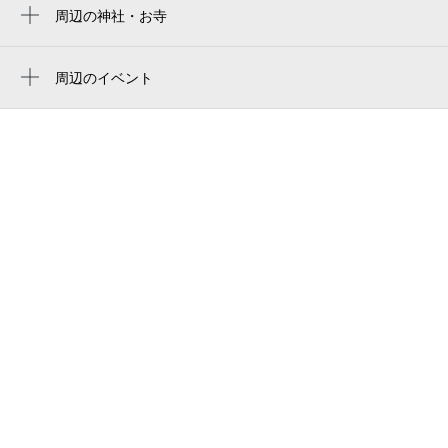
アパルトマン山手公園
周辺の神社・お寺
横浜スタジアム 3塁側内野席
日本同盟基督教団 横浜上野町教会
キリン園
横滨球场
周辺のイベント
喜月堂本店
ハマスタ
Ferris Music Festival 2026
ヴェレーナグラン山手
横浜スタジアム
生誕100年 かこさとし展 生きるというこ
横浜北方郵便局
とは、本当は、喜びです
橫濱棒球場
日本同盟基督教団 横浜上野町教会
常設展「神奈川の風光と文学」
橫濱球場
saint maur international school
戦国のひとびと 二人の秀頼
サンモール・インターナショナル・スクー
フェリス女学院大学音楽学部 アンサンブ
ル
ルの夕べ（2026年度）
ルネ横浜山手
横浜雙葉中学高等学校
上台市場前