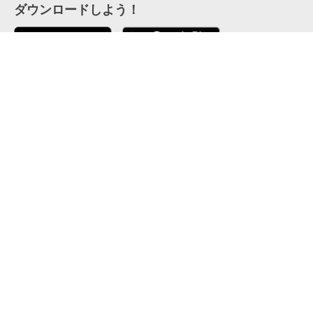
ダウンロードしよう！
ここから「インストール」して、便利な特Pアプリを
公式 X
GETしよう
公式 Facebook
特P
会員・利用規約
特定商取引法について
プライバシーポリシー
運営会社