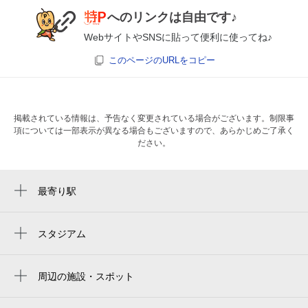
へのリンクは自由です♪
WebサイトやSNSに貼って便利に使ってね♪
このページのURLをコピー
掲載されている情報は、予告なく変更されている場合がございます。制限事
項については一部表示が異なる場合もございますので、あらかじめご了承く
ださい。
最寄り駅
山手駅
元町・中華街駅
スタジアム
横浜スタジアム右ウィング席
石川町駅
yokohama stadium right-field seat
周辺の施設・スポット
心斎苑 縁えにし 本牧 葵
yokohama stadium