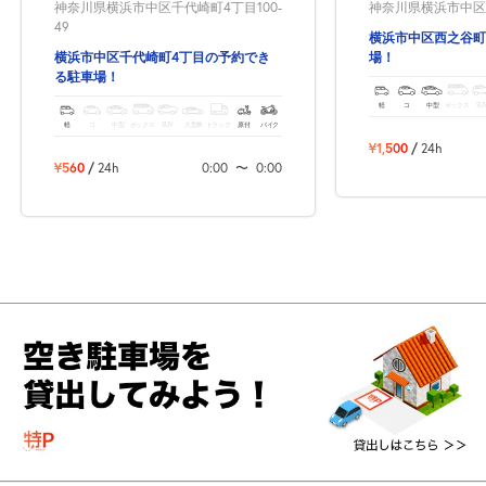
神奈川県横浜市中区千代崎町4丁目100-
神奈川県横浜市中区西
49
横浜市中区西之谷町
横浜市中区千代崎町4丁目の予約でき
場！
る駐車場！
軽
コ
中型
ボックス
SU
軽
コ
中型
ボックス
SUV
大型車
トラック
原付
バイク
¥1,500
/
24h
¥560
/
24h
0:00
〜
0:00