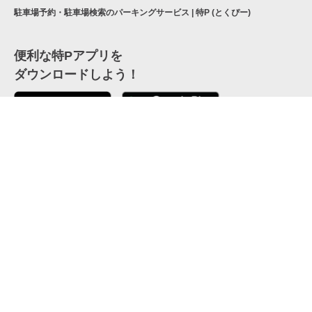
駐車場予約・駐車場検索のパーキングサービス | 特P (とくぴー)
便利な特Pアプリを
ダウンロードしよう！
ここから「インストール」して、便利な特Pアプリを
公式 X
GETしよう
公式 Facebook
特P