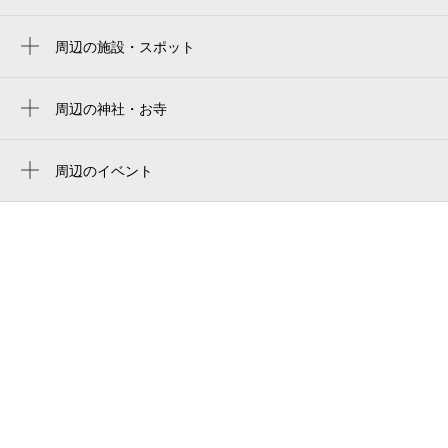
ベスト電器スタジアム
best denki stadium
周辺の施設・スポット
ステイエアポート
東平尾公園博多の森陸上競技場
times car rental fukuoka airport
周辺の神社・お寺
周辺に神社・お寺が見つかりませんでした。
enzo fukuoka
周辺のイベント
tabasa ホテル エアポート
福岡ビアガーデン 博多GARDEN（ガーデ
日産レンタカー 福岡空港店
ン）
オリックスレンタカー 福岡空港第二ター
ミナル前店
日産レンタカー （福岡空港店）
fukuokakukokokunaisenchushajo bike bicycle
ユニバ通り
スタジオワークス