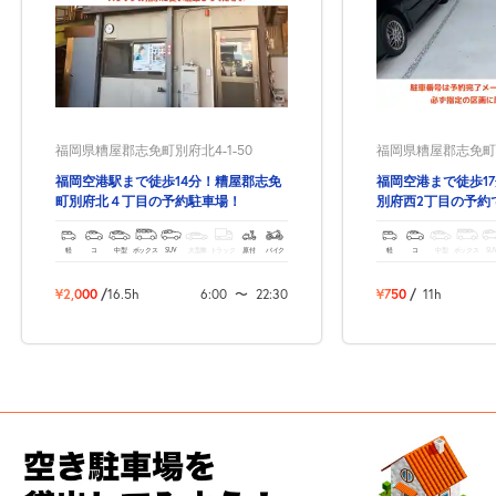
福岡県糟屋郡志免町別府北4-1-50
福岡県糟屋郡志免町別
福岡空港駅まで徒歩14分！糟屋郡志免
福岡空港まで徒歩1
町別府北４丁目の予約駐車場！
別府西2丁目の予約
軽
コ
中型
ボックス
SUV
大型車
トラック
原付
バイク
軽
コ
中型
ボックス
SU
¥2,000
/
16.5h
6:00
〜
22:30
¥750
/
11h