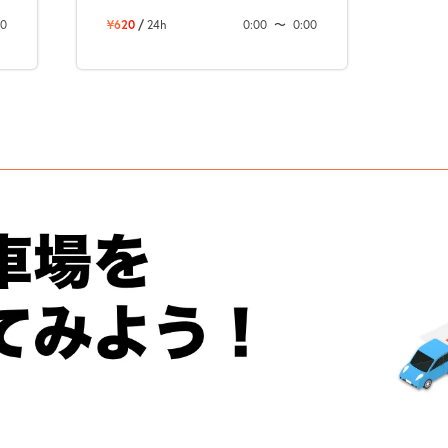
00
¥620
/
24h
0:00
〜
0:00