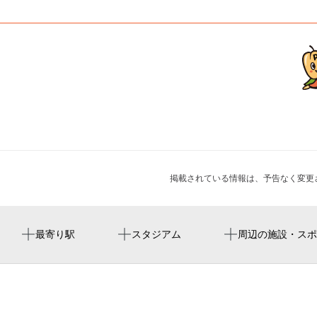
掲載されている情報は、予告なく変更
高見ノ里駅
周辺にスタジアムが見つかりませんでした。
大阪府松原市田井城
周辺に神社・お寺が見つかりませんでした。
松原創業塾2026
最寄り駅
スタジアム
周辺の施設・スポ
河内松原駅
松原市民プール
松原市立中央小学校
トヨタカローラ南海 松原店