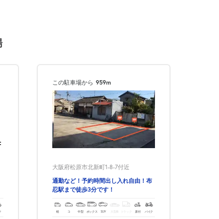
場
この駐車場から
959m
大阪府松原市北新町1-8-7付近
通勤など！予約時間出し入れ自由！布
忍駅まで徒歩3分です！
ク
軽
コ
中型
ボックス
SUV
大型車
トラック
原付
バイク