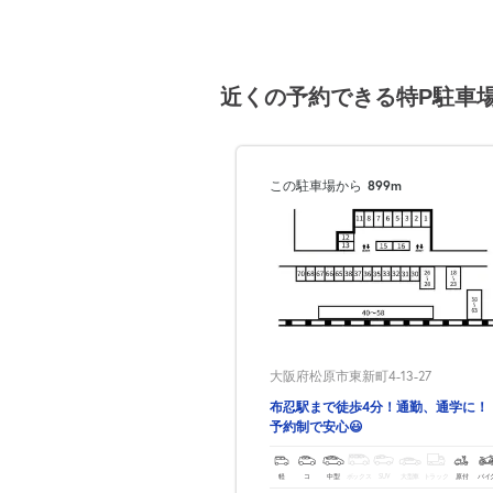
近くの予約できる特P駐車
この駐車場から
899m
大阪府松原市東新町4-13-27
布忍駅まで徒歩4分！通勤、通学に！
予約制で安心😃
軽
コ
中型
ボックス
SUV
大型車
トラック
原付
バイ