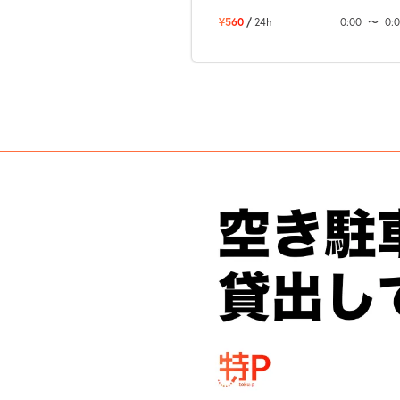
¥560
/
24h
0:00
〜
0: