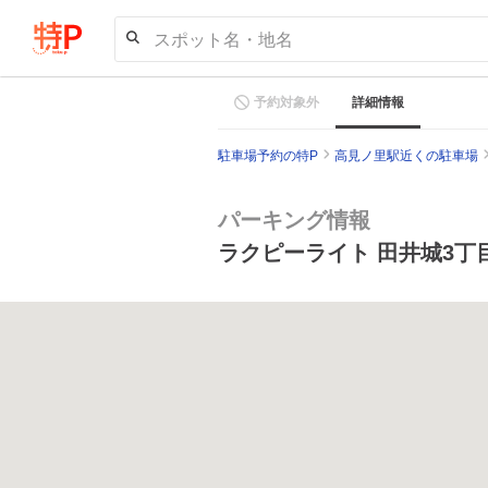
スポット名・地名
予約対象外
詳細情報
駐車場予約の特P
高見ノ里駅近くの駐車場
パーキング情報
ラクピーライト 田井城3丁