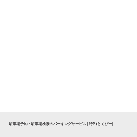
松原中央公園
松原市民体育館
駐車場予約・駐車場検索のパーキングサービス | 特P (とくぴー)