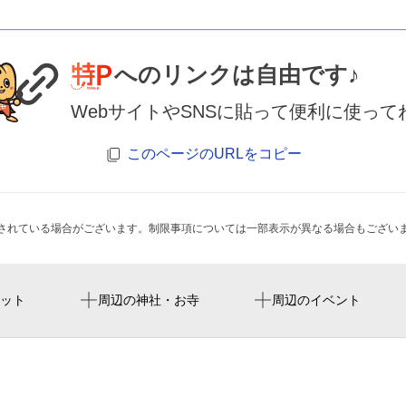
へのリンクは自由です♪
WebサイトやSNSに貼って便利に使って
このページのURLをコピー
されている場合がございます。制限事項については一部表示が異なる場合もござい
布忍駅
古本市場松原店
南大阪わくわく夏たびデ
ット
周辺の神社・お寺
周辺のイベント
河内天美駅
松原市民プール
にっかつプラザ
コーナン松原市役所前店