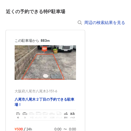
近くの予約できる特P駐車場
周辺の検索結果を見る
この駐車場から
883m
大阪府八尾市八尾木2-151-6
八尾市八尾木２丁目の予約できる駐車
場！
軽
コ
中型
ボックス
SUV
大型車
トラック
原付
バイク
¥500
/
24h
0:00
〜
0:00