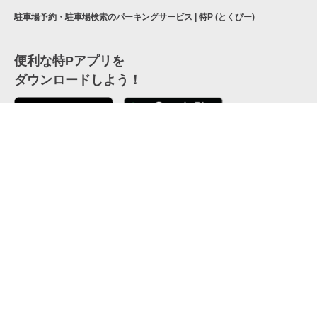
駐車場予約・駐車場検索のパーキングサービス | 特P (とくぴー)
便利な特Pアプリを
ダウンロードしよう！
ここから「インストール」して、便利な特Pアプリを
公式 X
GETしよう
公式 Facebook
特P