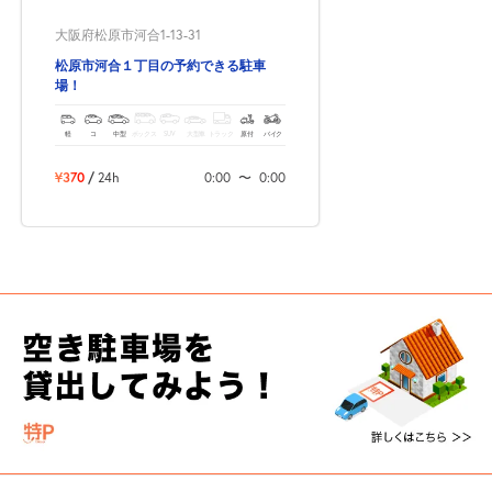
大阪府松原市河合1-13-31
松原市河合１丁目の予約できる駐車
場！
軽
コ
中型
ボックス
SUV
大型車
トラック
原付
バイク
¥370
/
24h
0:00
〜
0:00