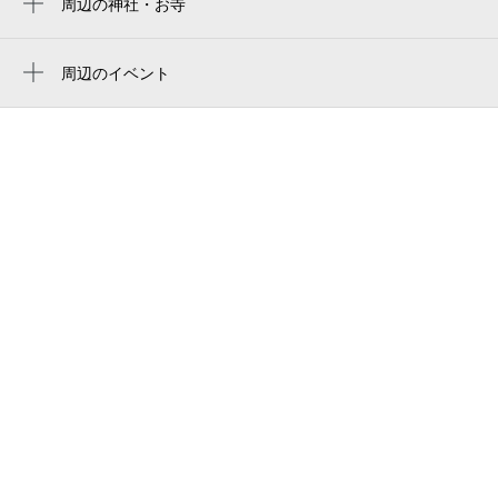
周辺の神社・お寺
周辺に神社・お寺が見つかりませんでした。
江戸前回転寿司 弥一 堺中央環状店
周辺のイベント
堺東警察署野遠交番
周辺にイベントが見つかりませんでした。
ケアハウスシャルム出屋敷
大池
ヤマダデンキ テックランド堺本店
ふーどばんく OSAKA
大起水産 街のみなと まぐろパーク 堺本店
ラウンドワンスタジアム堺中央環状店
ラウンドワン堺中央環状店 ボウリング
堺北八下郵便局