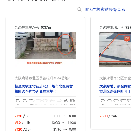
周辺の検索結果を見る
この駐車場から
1037m
この駐車場から
92
大阪府堺市北区長曽根町3064番地8
大阪府堺市北区新金岡
新金岡駅まで徒歩4分！堺市北区長曽
大泉緑地、新金岡駅
根町の予約できる駐車場！
市北区新金岡町４丁
軽
コ
中型
ボックス
SUV
大型車
トラック
原付
バイク
軽
コ
中型
ボックス
SU
¥120
/
8h
0:00
〜
8:00
¥500
/
24h
¥80
/
1h
13:30
〜
14:30
¥120
/
2.5h
21:30
〜
0:00