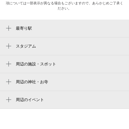
項については一部表示が異なる場合もございますので、あらかじめご了承く
ださい。
最寄り駅
新金岡駅
白鷺駅
スタジアム
周辺にスタジアムが見つかりませんでした。
周辺の施設・スポット
キクヤ堺北店
セブン-イレブン 堺大泉緑地公園前店
周辺の神社・お寺
周辺に神社・お寺が見つかりませんでした。
大泉緑地 わんぱくランド南広場
周辺のイベント
大阪中央環状線
【花・見ごろ】大泉緑地 ハス
金岡淵記念碑
金岡町のぎく広場