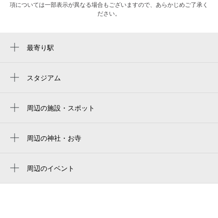
項については一部表示が異なる場合もございますので、あらかじめご了承く
ださい。
最寄り駅
谷町六丁目駅
松屋町駅
スタジアム
キャプテン翼フィールド大阪梅田 in links
谷町四丁目駅
umeda
周辺の施設・スポット
谷町九丁目駅
一屋
大阪上本町駅
（有）クマモト・ステッカー
周辺の神社・お寺
長堀橋駅
宝泉寺
グレースコート上本町
玉造駅
周辺のイベント
一三三（あいさんさん）
2026阿比留瑠比氏講演会
堺筋本町駅
タイ料理『一三三（あいさんさん）』
アドベンチャーホスピタル2026
日本橋駅
楓ギャラリー
鶴橋駅