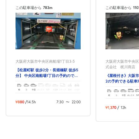
この駐車場から
783m
この駐車場から
11
大阪府大阪市中央区南船場1丁目3-5
大阪府大阪市中央区森
式会社 梶川商店
【松屋町駅 徒歩2分・長堀橋駅 徒歩5
分】 中央区南船場1丁目の予約のでき
《屋根付き》大阪市
る駐車場！
2の予約できる駐車
軽
コ
中型
ボックス
SUV
大型車
トラック
原付
バイク
軽
コ
中型
ボックス
SU
¥880
/
14.5h
7:30
〜
22:00
¥1,370
/
12h