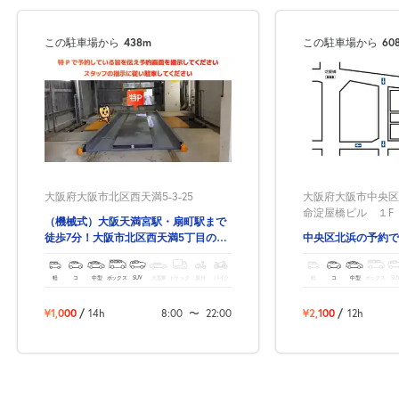
この駐車場から
438m
この駐車場から
60
大阪府大阪市北区西天満5-3-25
大阪府大阪市中央区北
命淀屋橋ビル １F
（機械式）大阪天満宮駅・扇町駅まで
徒歩7分！大阪市北区西天満5丁目の予
中央区北浜の予約で
約駐車場！
軽
コ
中型
ボックス
SUV
大型車
トラック
原付
バイク
軽
コ
中型
ボックス
SU
¥1,000
/
14h
8:00
〜
22:00
¥2,100
/
12h