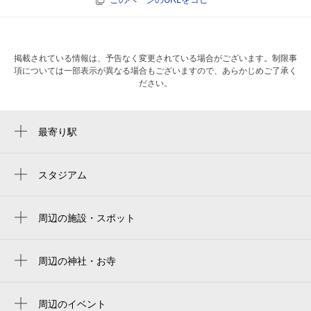
掲載されている情報は、予告なく変更されている場合がございます。制限事
項については一部表示が異なる場合もございますので、あらかじめご了承く
ださい。
最寄り駅
なにわ橋駅
南森町駅
スタジアム
キャプテン翼フィールド大阪梅田 in links
北浜駅
umeda
周辺の施設・スポット
大阪天満宮駅
大阪京瓷巨蛋
堀田税理士事務所
淀屋橋駅
京瓷大阪巨蛋
マリアージュ千と華
周辺の神社・お寺
大江橋駅
浄信寺
교세라 돔 오사카
西天満どんぐり
東梅田駅
Kyocera Dome Osaka
周辺のイベント
株式会社サンプロフィット