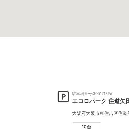
駐車場番号:305171896
エコロパーク 住道矢
大阪府大阪市東住吉区住道矢田1
10台