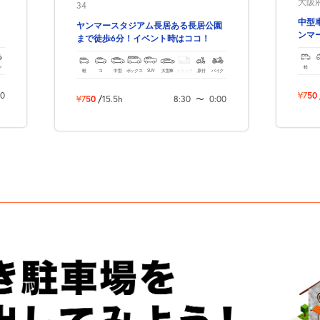
大阪府
34
中型
ヤンマースタジアム長居ある長居公園
の
ンマ
まで徒歩6分！イベント時はココ！
アム
ク
軽
軽
コ
中型
ボックス
SUV
大型車
トラック
原付
バイク
00
¥750
¥750
/
15.5h
8:30
〜
0:00