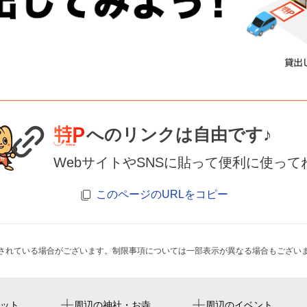
へのリンクは自由です♪
WebサイトやSNSに貼って便利に使って
このページのURLをコピー
されている場合がございます。制限事項については一部表示が異なる場合もござい
喜連瓜破駅
ヨドコウ桜スタジアム
大阪市立矢田東小学校
ット
周辺の神社・お寺
周辺のイベント