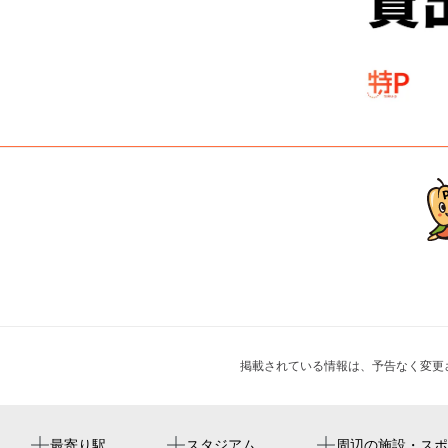
掲載されている情報は、予告なく変更
矢田駅
yanmar stadium nagai
東住吉住道矢田郵便局
常栄寺
周辺にイベントが見つかりませんでした。
最寄り駅
スタジアム
周辺の施設・スポ