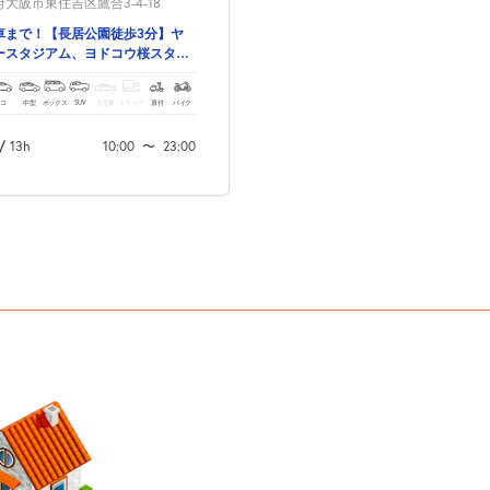
大阪市東住吉区鷹合3-4-18
車まで！【長居公園徒歩3分】ヤ
ースタジアム、ヨドコウ桜スタジ
ご利用の方におすすめです♪
コ
中型
ボックス
SUV
大型車
トラック
原付
バイク
/
13h
10:00
〜
23:00