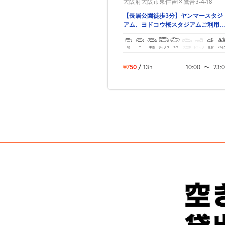
大阪府大阪市東住吉区鷹合3-4-18
【長居公園徒歩3分】ヤンマースタジ
アム、ヨドコウ桜スタジアムご利用
方におすすめです♪
軽
コ
中型
ボックス
SUV
大型車
トラック
原付
バイ
¥750
/
13h
10:00
〜
23: