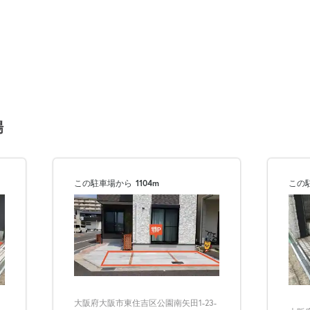
場
この駐車場から
1104m
この
大阪府大阪市東住吉区公園南矢田1-23-