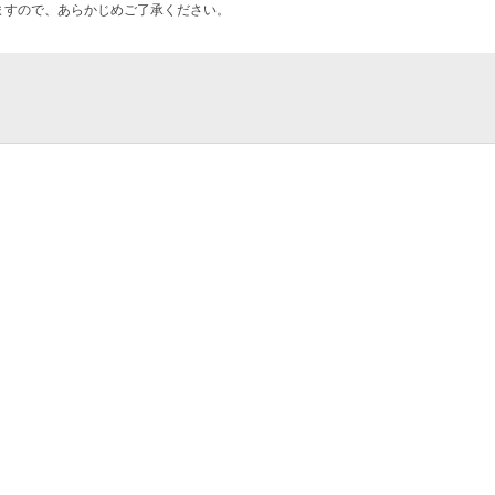
ますので、あらかじめご了承ください。
 co.,ltd.）
術専門学校