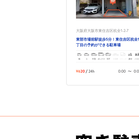
大阪府大阪市東住吉区杭全1-2-7
東部市場前駅徒歩5分！東住吉区杭全
丁目の予約ができる駐車場
軽
コ
中型
ボックス
SUV
大型車
トラック
原付
バイ
¥620
/
24h
0:00
〜
0: