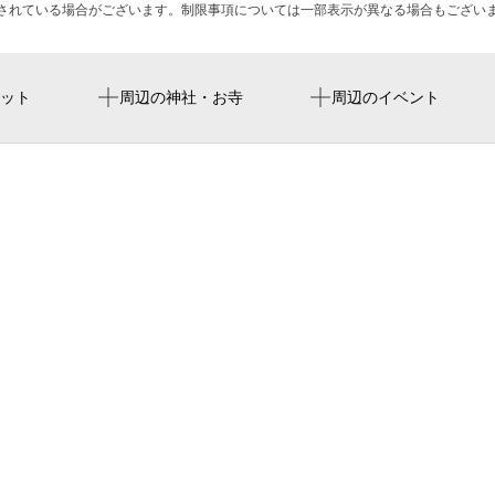
されている場合がございます。制限事項については一部表示が異なる場合もござい
美章園駅
yodoko sakura stadium
高松公園（児）
妙得寺
ット
周辺の神社・お寺
周辺のイベント
北田辺駅
yanmar stadium nagai
株式会社キャットアイ （cateye
文の里駅
高松南
大阪阿部野橋駅
ローソン 桑津店
阿部野高松郵便局
天王寺駅
大阪芸術大学附属 大阪美