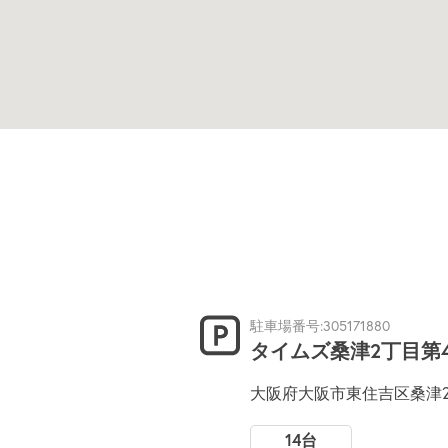
駐車場番号:305171880
タイムズ桑津2丁目第
大阪府大阪市東住吉区桑津2
14台