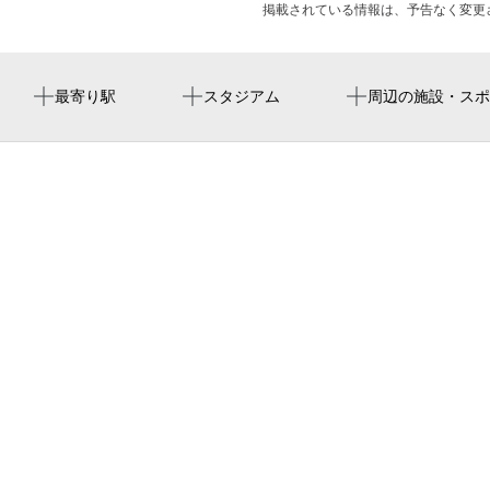
掲載されている情報は、予告なく変更
河堀口駅
yanmar hanasaka stadium
高松派出所
章園寺
オリジナルキャラクターを描いてみよう！
最寄り駅
スタジアム
周辺の施設・スポ
寺田町駅
ヨドコウ桜スタジアム
桑津中央福祉会館老人憩の家
東部市場前駅
頼標美術竹細工店
昭和町駅
グレースフルレジデンス阿倍野
田辺駅
book’n booth ブッキンブース
天王寺駅前駅
桑津北