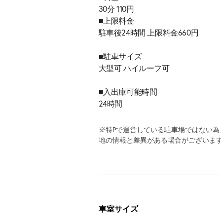
30分 110円
■上限料金
駐車後24時間 上限料金660円
■駐車サイズ
大型可 ハイルーフ可
■入出庫可能時間
24時間
※特Pで運営している駐車場ではない
地の情報と差異がある場合がございま
車室サイズ