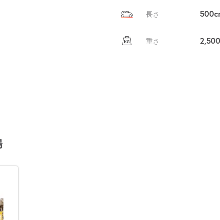
500c
長さ
2,50
重さ
場