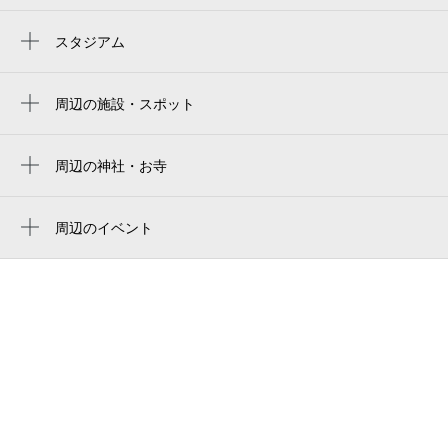
東部市場前駅
北田辺駅
スタジアム
yanmar stadium nagai
今川駅
yanmar hanasaka stadium
周辺の施設・スポット
田辺駅
大阪市立白鷺中学校
yodoko sakura stadium
駒川中野駅
ライフ杭全店
周辺の神社・お寺
ヨドコウ桜スタジアム
美章園駅
周辺に神社・お寺が見つかりませんでした。
フォトショップ写楽（大阪市）
平野駅
周辺のイベント
杭全西公園（児）
周辺にイベントが見つかりませんでした。
河堀口駅
セブン-イレブン 大阪杭全5丁目店
平野駅
Ｋｏｕｒｏｇｉ和伊創作ダイニング
うるし堤
うるし堤会館
うるし堤公園グラウンド