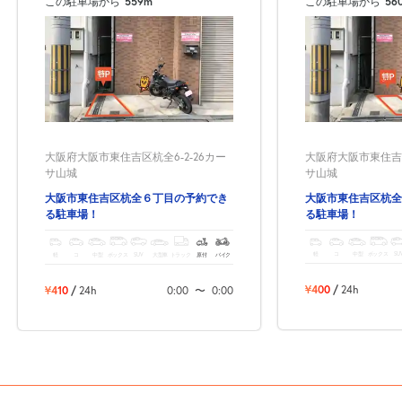
この駐車場から
559m
この駐車場から
56
大阪府大阪市東住吉区
大阪府大阪市東住吉区杭全6-2-26カー
サ山城
サ山城
大阪市東住吉区杭全
大阪市東住吉区杭全６丁目の予約でき
る駐車場！
る駐車場！
軽
コ
中型
ボックス
SU
軽
コ
中型
ボックス
SUV
大型車
トラック
原付
バイク
¥400
/
24h
¥410
/
24h
0:00
〜
0:00