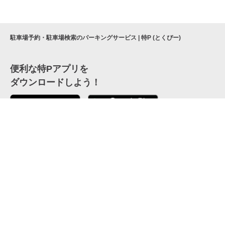
駐車場予約・駐車場検索のパーキングサービス | 特P (とくぴー)
便利な特Pアプリを
ダウンロードしよう！
ここから「インストール」して、便利な特Pアプリを
公式 X
GETしよう
公式 Facebook