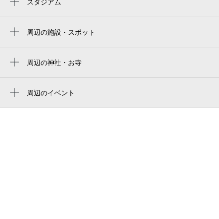
スタジアム
paloma mizuho rugby stadium
呼続駅
paloma mizuho stadium
周辺の施設・スポット
本笠寺駅
瑞穂授産所
妙音通駅
りんりん
周辺の神社・お寺
堀田駅
周辺に神社・お寺が見つかりませんでした。
万代
笠寺駅
周辺のイベント
南警察署薬師通交番
シャボン玉のコンサートのはじまりはじま
新瑞橋駅
スギ薬局 北内店
り
かっぱ釣具店
笠寺電報電話局
名古屋市立南図書館
南文化小劇場
南警察署薬師通派出所
名古屋市南図書館