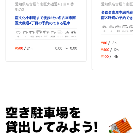
愛知県名古屋市南区大磯通4丁目10番
愛知県名古屋市南区呼
地の3
名鉄名古屋本線呼続
南文化小劇場まで徒歩4分♪名古屋市南
南区呼続の予約でき
区大磯通4丁目の予約のできる駐車
場！
軽
コ
中型
ボックス
SU
軽
コ
中型
ボックス
SUV
大型車
トラック
原付
バイク
¥80
/
8h
¥500
/
24h
0:00
〜
0:00
¥400
/
12h
¥100
/
4h