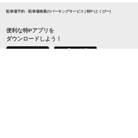
駐車場予約・駐車場検索のパーキングサービス | 特P (とくぴー)
便利な特Pアプリを
ダウンロードしよう！
ここから「インストール」して、便利な特Pアプリを
公式 X
GETしよう
公式 Facebook
特P