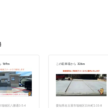
場
ら
169m
この駐車場から
326m
次へ
瑞穂区八勝通3-5-4
愛知県名古屋市瑞穂区日向町2-33-8