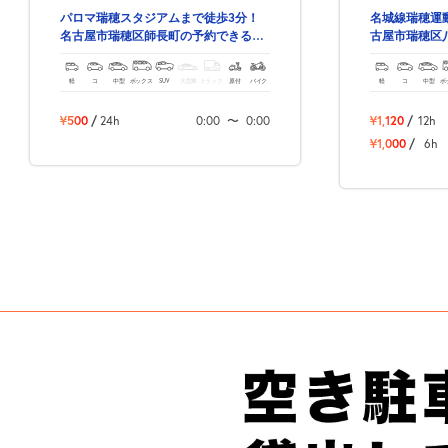
パロマ瑞穂スタジアムまで徒歩3分！
名城線瑞穂運
名古屋市瑞穂区師長町の予約できる駐
古屋市瑞穂区
車場！
場！
軽
コ
中型
ボックス
SUV
大型車
トラック
原付
バイク
軽
コ
中型
ボ
¥500
/
24h
0:00
〜
0:00
¥1,120
/
12h
¥1,000
/
6h