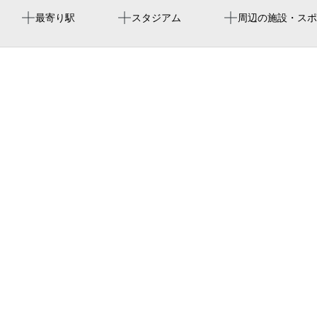
瑞穂運動場東駅
paloma mizuho stadium
瑞穂プール
無明洞
特別展「リトアニア」関連企画 はくぶつかん講座「リト
最寄り駅
スタジアム
周辺の施設・スポ
アニア －杉原千畝ゆかりの地を訪ねて－」
瑞穂運動場西駅
ウエリス瑞穂公園
瑞穂区役所駅
下山南公園
山崎川親水広場
わくわく創造アトリエ瑞穂プレイルーム
リリーハイツ瑞穂