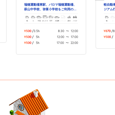
瑞穂運動場東駅、パロマ瑞穂運動場、
軽自動
萩山中学校、弥富小学校をご利用の際
ジアム
は、是非ご予約ください。
心！
軽
コ
中型
ボックス
SUV
大型車
トラック
原付
バイク
軽
コ
¥500
/
3.5h
8:30
〜
12:00
¥870
/
8
¥500
/
5h
12:00
〜
17:00
¥500
/
¥500
/
5h
17:00
〜
22:00