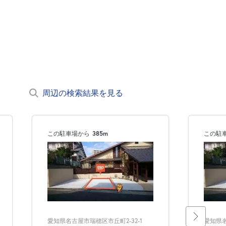
周辺の検索結果を見る
この駐車場から
385m
この駐
愛知県名古屋市瑞穂区市丘町2-32-1
愛知県名