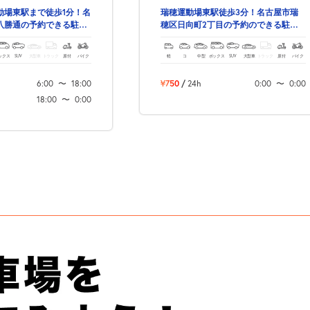
動場東駅まで徒歩1分！名
瑞穂運動場東駅徒歩3分！名古屋市瑞
八勝通の予約できる駐車
穂区日向町2丁目の予約のできる駐車
場！
ックス
SUV
大型車
トラック
原付
バイク
軽
コ
中型
ボックス
SUV
大型車
トラック
原付
バイク
6:00
〜
18:00
¥750
/
24h
0:00
〜
0:00
18:00
〜
0:00