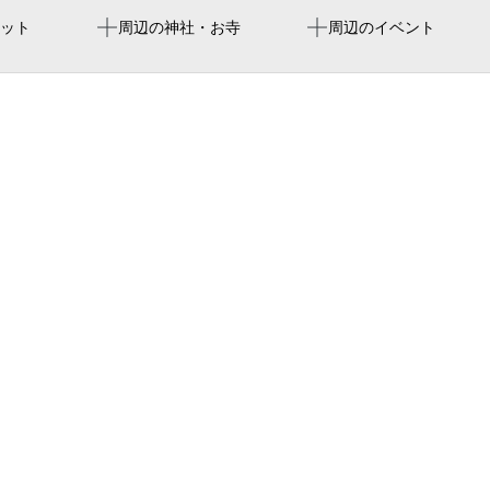
総合リハビリセンター駅
paloma mizuho rugby stadi
瑞穂公園 東児童園
狂言がやってきた！！「な
ット
周辺の神社・お寺
周辺のイベント
（瑞穂区）
プラウド瑞穂陽明テラス
新瑞橋駅
プレサンスロジェ瑞穂運動
瑞穂運動場
paloma mizuho stadium
名古屋市瑞穂土木事務所