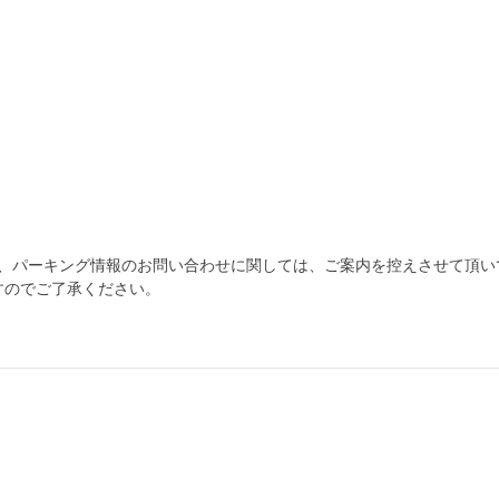
為、パーキング情報のお問い合わせに関しては、ご案内を控えさせて頂い
すのでご了承ください。
自宅
空
駐車場
で
の
き
を
貸出
？
しませんか
売上GET！
費用ゼロ
カンタン