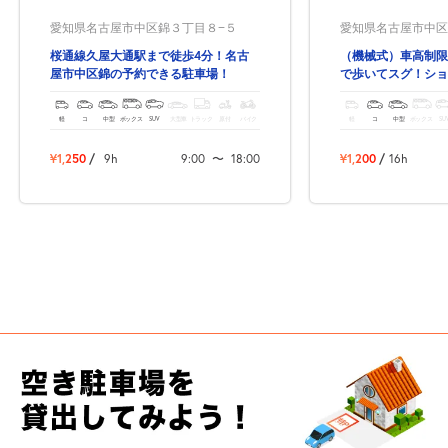
愛知県名古屋市中区錦３丁目８−５
愛知県名古屋市中区錦3
桜通線久屋大通駅まで徒歩4分！名古
（機械式）車高制限
屋市中区錦の予約できる駐車場！
で歩いてスグ！ショ
も最適！
軽
コ
中型
ボックス
SUV
大型車
トラック
原付
バイク
軽
コ
中型
ボックス
SU
¥1,250
/
9h
9:00
〜
18:00
¥1,200
/
16h