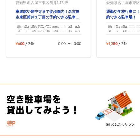
愛知県名古屋市東区筒井1-12-19
愛知県名古屋市東区筒井
車道駅や建中寺まで徒歩圏内！名古屋
通勤や学校行事に！
市東区筒井１丁目の予約できる駐車
約できる駐車場！
場！
軽
コ
中型
ボックス
SUV
大型車
トラック
原付
バイク
軽
コ
中型
ボックス
SU
¥600
/
24h
0:00
〜
0:00
¥1,250
/
24h