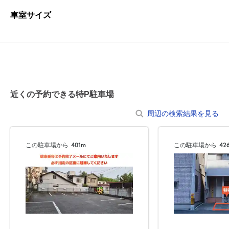
車室サイズ
近くの予約できる特P駐車場
周辺の検索結果を見る
この駐車場から
401m
この駐車場から
42