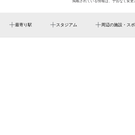
掲載されている情報は、予告なく変更
清水駅
バンテリンドーム
清水南公園
太子寺
シアターカフェ移転＆リニューアルオープン6周年記念開放
最寄り駅
スタジアム
周辺の施設・スポ
祭
尼ヶ坂駅
バンテリンドーム ナゴヤ（ナゴヤドーム）
stiff slack
名城公園駅
東二葉第1どんぐりひろば
名古屋巨蛋
高岳駅
清水駅西
반테린 돔 나고야
久屋大通駅
ローソン 名鉄清水駅前店
堀田第一ビル