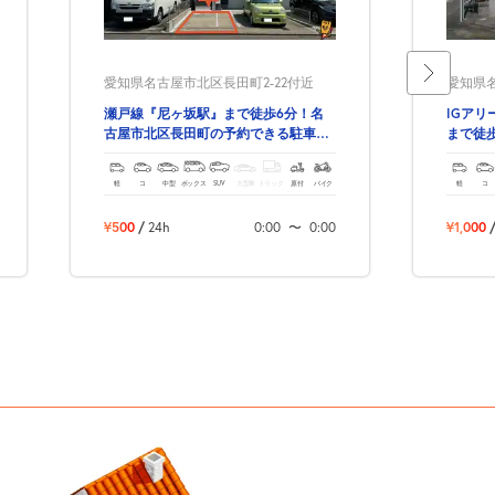
愛知県名古屋市北区長田町2-22付近
愛知県名
瀬戸線『尼ヶ坂駅』まで徒歩6分！名
IGア
古屋市北区長田町の予約できる駐車
まで徒
場！
の予約
軽
コ
中型
ボックス
SUV
大型車
トラック
原付
バイク
軽
コ
¥500
/
24h
0:00
〜
0:00
¥1,000