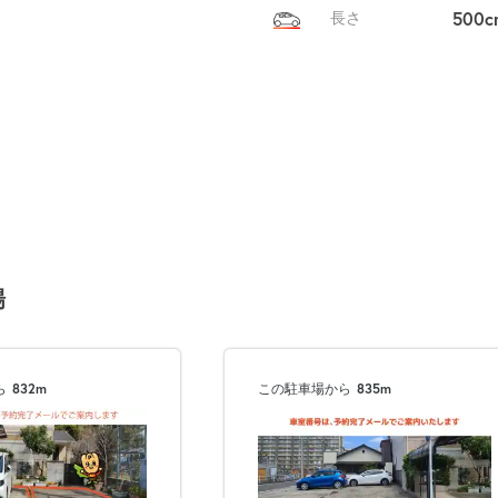
500c
長さ
場
ら
832m
この駐車場から
835m
次へ