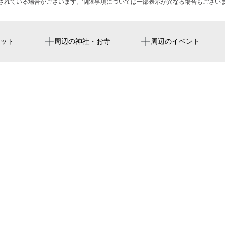
されている場合がございます。制限事項については一部表示が異なる場合もござい
東大手駅
名古屋バンテリンドーム
（株）タカオ 名古屋支社
清瀧寺
ット
周辺の神社・お寺
周辺のイベント
市役所駅
Vantelin Dome Nagoya
名鉄清水駅の朝市
黒川駅
vantelin dome na
名北労働基準協会
ドーム
FAVORE
志賀本通駅
バンテリンドーム名古屋
サカナファクトリー
ヨクナルケアー