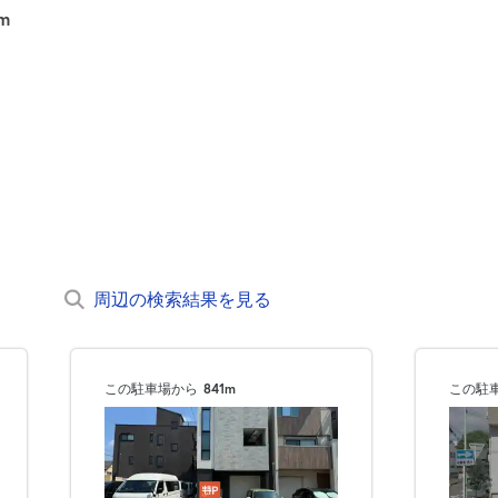
m
周辺の検索結果を見る
この駐車場から
841m
この駐