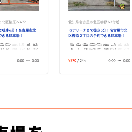
区柳原2-3-22
愛知県名古屋市北区柳原2-3付近
で徒歩6分！名古屋市北
IGアリーナまで徒歩5分！名古屋市北
できる駐車場！
区柳原２丁目の予約できる駐車場！
ックス
SUV
大型車
トラック
原付
バイク
軽
コ
中型
ボックス
SUV
大型車
トラック
原付
バイク
0:00
〜
0:00
¥870
/
24h
0:00
〜
0:00