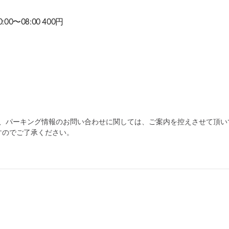
00〜08:00 400円
為、パーキング情報のお問い合わせに関しては、ご案内を控えさせて頂い
すのでご了承ください。
自宅
空
駐車場
で
の
き
を
貸出
？
しませんか
売上GET！
費用ゼロ
カンタン