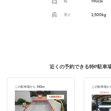
190cm
幅
2,500kg
重さ
近くの予約できる特P駐車
この駐車場から
542m
この駐車場か