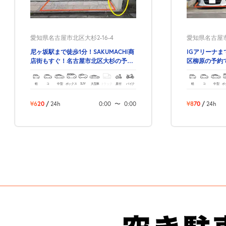
愛知県名古屋市北区大杉2-16-4
愛知県名古屋市北
尼ヶ坂駅まで徒歩1分！SAKUMACHI商
IGアリーナま
店街もすぐ！名古屋市北区大杉の予約
区柳原の予約
できる駐車場！
軽
コ
中型
ボックス
SUV
大型車
トラック
原付
バイク
軽
コ
中型
ボ
¥620
/
24h
0:00
〜
0:00
¥870
/
24h