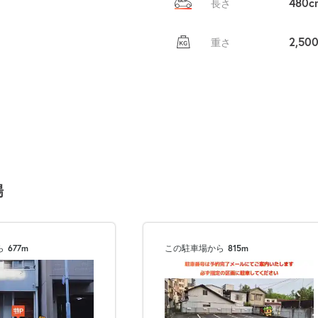
480c
長さ
2,50
重さ
場
ら
677m
この駐車場から
815m