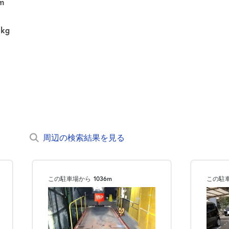
m
0kg
周辺の検索結果を見る
この駐車場から
1036m
この駐