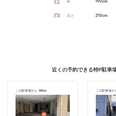
190cm
幅
210cm
高さ
近くの予約できる特P駐車
この駐車場から
386m
この駐車場か