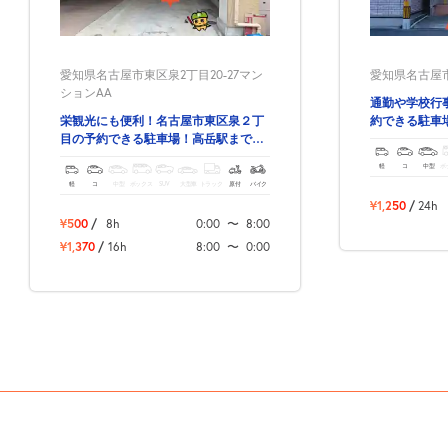
愛知県名古屋市東区泉2丁目20-27マン
愛知県名古屋市東
ションAA
通勤や学校行
栄観光にも便利！名古屋市東区泉２丁
約できる駐車
目の予約できる駐車場！高岳駅まで徒
歩3分！
軽
コ
中型
ボ
軽
コ
中型
ボックス
SUV
大型車
トラック
原付
バイク
¥1,250
/
24h
¥500
/
8h
0:00
〜
8:00
¥1,370
/
16h
8:00
〜
0:00