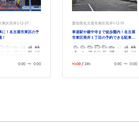
区筒井2-12-37
愛知県名古屋市東区筒井1-12-19
事に！名古屋市東区の予
車道駅や建中寺まで徒歩圏内！名古屋
場！
市東区筒井１丁目の予約できる駐車
場！
ックス
SUV
大型車
トラック
原付
バイク
軽
コ
中型
ボックス
SUV
大型車
トラック
原付
バイク
0:00
〜
0:00
¥600
/
24h
0:00
〜
0:00