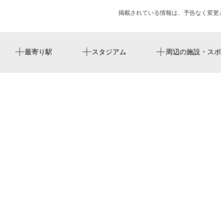
掲載されている情報は、予告なく変更
高岳駅
バンテリンドーム
名古屋東税務署
一乗院
最寄り駅
スタジアム
周辺の施設・スポ
企画展「続・ノーマン・ロックウェル展」
久屋大通駅
バンテリンドーム ナゴヤ（ナゴヤドーム）
創作串揚げつだ
貞祖院
清水駅
外堀通り
禅隆寺
名古屋巨蛋
東大手駅
salon dragos
반테린 돔 나고야
市役所駅
ラメゾンエスト
nagoya baseball stadium
千種駅
川井屋