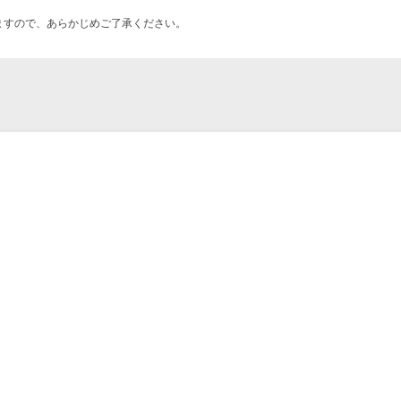
ますので、あらかじめご了承ください。
ューアルオープン6周年記念開放
goya（バンテリンドームナゴヤ）／ナドヤ
 きづき）