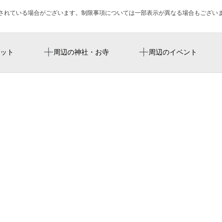
されている場合がございます。制限事項については一部表示が異なる場合もござい
新栄町駅
名古屋バンテリンドーム
ライオンズシティ高岳
円明寺
シアターカフェ移転＆リニ
ット
周辺の神社・お寺
周辺のイベント
祭
車道駅
Vantelin Dome Nagoya
永井抱陽写真館
養念寺
尼ヶ坂駅
vantelin dome na
kizki （ビストロ&カフェ
室寺
ドーム
栄町駅
舎人公園
バンテリンドーム名古屋
栄駅
橦木公園
森下駅
泉ビル