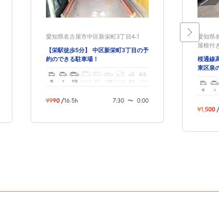
愛知県名古屋市中区新栄町3丁目4-1
愛知県名
屋根付
【栄駅徒歩5分】 中区新栄町3丁目の予
約のできる駐車場！
桜通線
東区泉
軽
コ
中型
ボックス
SUV
大型車
トラック
原付
バイク
軽
コ
¥990
/
16.5h
7:30
〜
0:00
¥1,500